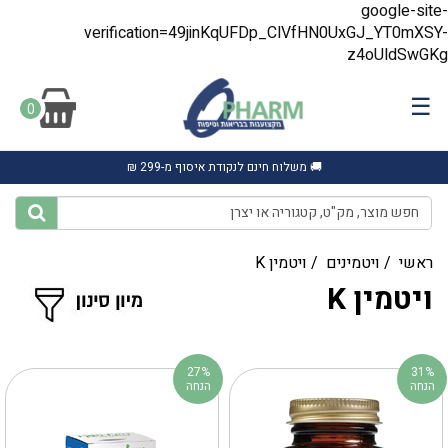
google-site-
verification=49jinKqUFDp_ClVfHN0UxGJ_YT0mXSY-
z4oUldSwGKg
☰
0
🚚 משלוח חינם לנקודת איסוף מ-299 ₪
ראשי
/
ויטמינים
/
ויטמין K
ויטמין K
27%
31%
הנחה
הנחה