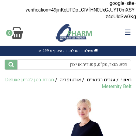
google-site-
verification=49jinKqUFDp_ClVfHN0UxGJ_YT0mXSY-
z4oUldSwGKg
☰
0
🚚 משלוח חינם לנקודת איסוף מ-299 ₪
ראשי
/
עזרים רפואיים
/
אורטופדיה
/
חגורת בטן להריון Deluxe
Meternity Belt