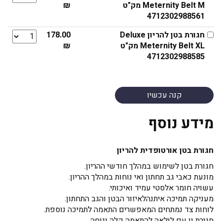
Meternity Belt M
מק"ט
₪
4712302988561
חגורת בטן להריון Deluxe
178.00
Meternity Belt XL
מק"ט
₪
4712302988585
קנה עכשיו
מידע נוסף
חגורת בטן אורטופדית להריון
חגורת בטן לשימוש במהלך חודשי ההריון.
מונעת כאבי גב תחתון ואי נוחות במהלך ההריון.
עשויה חומר אלסטי עמיד ואיכותי.
מעניקה תמיכה איתנהלאיזור הבטן והגב התחתון.
לוחות צד נמתחים המאפשרים התאמה לתמיכה נוספת.
סגירת וו עם לולאה להתאמה קלה ונוחה.