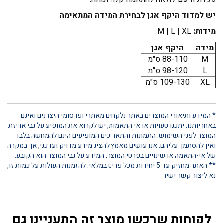
יש למדוד היקף אגן לבחירת המידה המתאימה
מידות:
M | L | XL
מידה
היקף אגן
M
88-110 ס"מ
L
98-120 ס"מ
XL
109-130 ס"מ
* המידע ותיאורי המוצרים באתר נלקחים מאתרי ופרסומי היצרנים ואינם
באחריותנו. יתכנו טעויות או אי התאמות, יש לקרוא את המופיע על גבי אריזת
המוצר לפני השימוש. התמונות והתאריכים המופיעים הינם להמחשה בלבד
ואין להסתמך עליהם. אנו עושים מאמץ להציג מידע מדויק ועדכני, אך במקרה
של אי-התאמה או שינויים בפרטי המוצר, המידע על גבי המוצר הוא הקובע.
** האתר מחזיק עד 5 יחידות מכל פריט במלאי. להזמנות העולות על כמות זו,
נא ליצור קשר ישיר
לקוחות שרכשו מוצר זה התעניינו גם