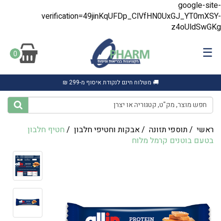
google-site-
verification=49jinKqUFDp_ClVfHN0UxGJ_YT0mXSY-
z4oUldSwGKg
☰
0
🚚 משלוח חינם לנקודת איסוף מ-299 ₪
ראשי
/
תוספי תזונה
/
אבקות וחטיפי חלבון
/
חטיף חלבון
בטעם בוטנים קרמל מלוח