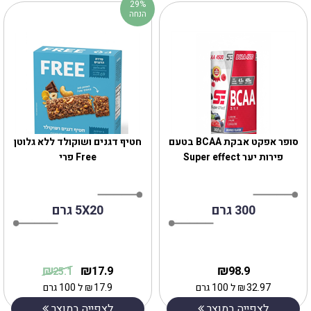
29%
הנחה
סופר אפקט אבקת BCAA בטעם
חטיף דגנים ושוקולד ללא גלוטן
פירות יער Super effect
Free פרי
300 גרם
5X20 גרם
₪
₪
₪
17.9
98.9
25.1
32.97
₪
ל 100 גרם
17.9
₪
ל 100 גרם
לצפייה במוצר
לצפייה במוצר