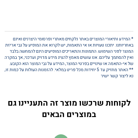
* המידע ותיאורי המוצרים באתר נלקחים מאתרי ופרסומי היצרנים ואינם
באחריותנו. יתכנו טעויות או אי התאמות, יש לקרוא את המופיע על גבי אריזת
המוצר לפני השימוש. התמונות והתאריכים המופיעים הינם להמחשה בלבד
ואין להסתמך עליהם. אנו עושים מאמץ להציג מידע מדויק ועדכני, אך במקרה
של אי-התאמה או שינויים בפרטי המוצר, המידע על גבי המוצר הוא הקובע.
** האתר מחזיק עד 5 יחידות מכל פריט במלאי. להזמנות העולות על כמות זו,
נא ליצור קשר ישיר
לקוחות שרכשו מוצר זה התעניינו גם
במוצרים הבאים