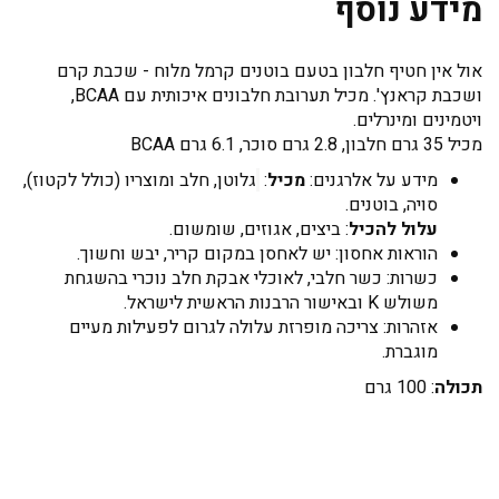
מידע נוסף
אול אין חטיף חלבון בטעם בוטנים קרמל מלוח - שכבת קרם
ושכבת קראנץ'. מכיל תערובת חלבונים איכותית עם BCAA,
ויטמינים ומינרלים.
מכיל 35 גרם חלבון, 2.8 גרם סוכר, 6.1 גרם BCAA
מידע על אלרגנים:
מכיל
:
גלוטן, חלב ומוצריו (כולל לקטוז),
סויה, בוטנים.
עלול להכיל
: ביצים, אגוזים, שומשום.
הוראות אחסון: יש לאחסן במקום קריר, יבש וחשוך.
כשרות: כשר חלבי, לאוכלי אבקת חלב נוכרי בהשגחת
משולש K ובאישור הרבנות הראשית לישראל.
אזהרות: צריכה מופרזת עלולה לגרום לפעילות מעיים
מוגברת.
תכולה
: 100 גרם