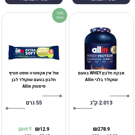
19%
הנחה
אבקת חלבון WHEY בטעם
אול אין אקסטרה סופט חטיף
שוקולד בלגי Allin
חלבון בטעם שוקולד לבן
פיסטוק Allin
2.013 ק"ג
55 גרם
₪
₪
₪
12.9
278.9
15.9