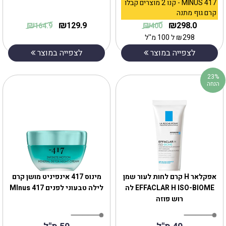
MINUS 417 - קנו 2 מוצרים קבלו
קרם גוף מתנה
₪
₪
₪
₪
129.9
298.0
164.9
400
298
₪
ל 100 מ''ל
לצפייה במוצר
לצפייה במוצר
23%
הנחה
אפקלאר H קרם לחות לעור שמן
מינוס 417 אינפיניט מושן קרם
‎‎EFFACLAR‎ ‎H‎ ‎ISO‎-‎BIOME לה
לילה טבעוני לפנים MInus 417
רוש פוזה