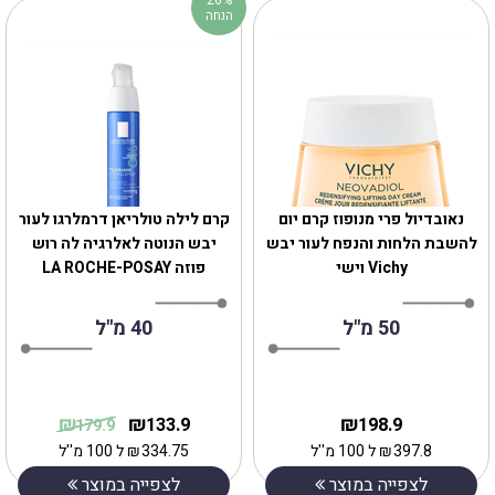
הנחה
נאובדיול פרי מנופוז קרם יום
קרם לילה טולריאן דרמלרגו לעור
להשבת הלחות והנפח לעור יבש
יבש הנוטה לאלרגיה לה רוש
Vichy וישי
פוזה ‏LA ROCHE-POSAY
50 מ"ל
40 מ"ל
₪
₪
₪
133.9
198.9
179.9
397.8
₪
ל 100 מ''ל
334.75
₪
ל 100 מ''ל
לצפייה במוצר
לצפייה במוצר