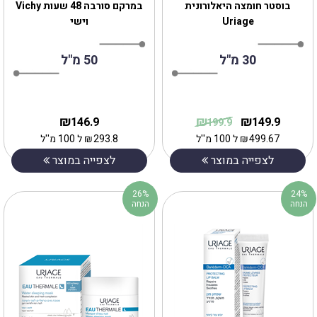
בוסטר חומצה היאלורונית
במרקם סורבה 48 שעות Vichy
Uriage
וישי
30 מ"ל
50 מ"ל
₪
₪
₪
146.9
149.9
199.9
499.67
₪
ל 100 מ''ל
293.8
₪
ל 100 מ''ל
לצפייה במוצר
לצפייה במוצר
26%
24%
הנחה
הנחה