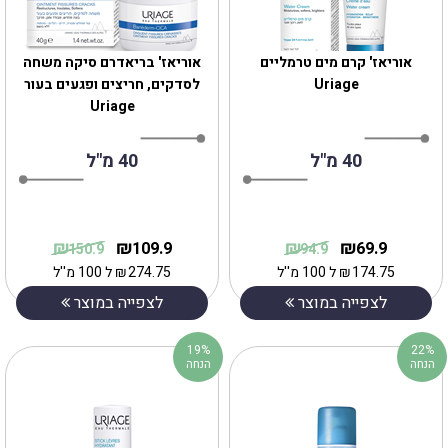
אוריאז' קרם מים טרמליים
אוריאז' בריאדרם סיקה משחה
Uriage
לסדקים, חריצים ופגעים בעור
Uriage
40 מ"ל
40 מ"ל
₪
₪
₪
₪
109.9
69.9
150.9
94.9
174.75
₪
ל 100 מ''ל
274.75
₪
ל 100 מ''ל
לצפייה במוצר
לצפייה במוצר
19%
22%
הנחה
הנחה