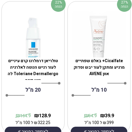
22%
27%
הנחה
הנחה
Cicalfate+ באלם שפתיים
טולריאן דרמלרגו קרם עיניים
מרגיע ומתקן לעור יבש וסדוק
לעור רגיש הנוטה לאלרגיה
אוון AVENE
Toleriane Dermallergo לה
רוש פוזה
10 מ"ל
20 מ"ל
₪
₪
₪
₪
128.9
39.9
164.9
54.9
399
₪
ל 100 מ''ל
322.25
₪
ל 100 מ''ל
לצפייה במוצר
לצפייה במוצר