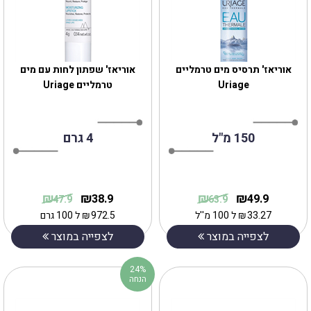
אוריאז' תרסיס מים טרמליים
אוריאז' שפתון לחות עם מים
Uriage
טרמליים Uriage
150 מ"ל
4 גרם
₪
₪
₪
₪
38.9
49.9
47.9
63.9
33.27
₪
ל 100 מ''ל
972.5
₪
ל 100 גרם
לצפייה במוצר
לצפייה במוצר
24%
הנחה