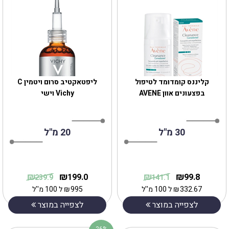
קליננס קומדומד לטיפול
ליפטאקטיב סרום ויטמין C
בפצעונים אוון AVENE
Vichy וישי
30 מ"ל
20 מ"ל
₪
₪
₪
₪
199.0
99.8
239.9
141.1
332.67
₪
ל 100 מ''ל
995
₪
ל 100 מ''ל
לצפייה במוצר
לצפייה במוצר
26%