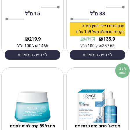
38 מ"ל
15 מ"ל
סבון פנים דיילי רוטין מתנה
בקניית סבוקלם מעל 159 ש"ח
₪
₪
₪
219.9
135.9
171.4
357.63
₪
ל 100 מ''ל
1466
₪
ל 100 מ''ל
לצפייה במוצר
לצפייה במוצר
25%
הנחה
אוריאז' סרום מים טרמליים
מינרל 89 קרם לחות לפנים