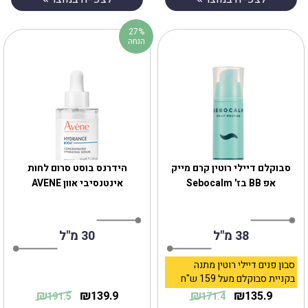
27%
הנחה
סבוקלם דיילי רוטין קרם מייק
הידרנס בוסט סרום לחות
אפ BB בז' Sebocalm
אינטנסיבי אוון AVENE
38 מ"ל
30 מ"ל
סבון פנים דיילי רוטין מתנה
בקניית סבוקלם מעל 159 ש"ח
₪
₪
₪
₪
139.9
135.9
191.5
171.4