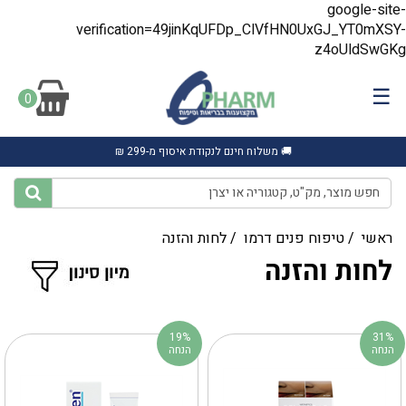
google-site-
verification=49jinKqUFDp_ClVfHN0UxGJ_YT0mXSY-
z4oUldSwGKg
☰
0
🚚 משלוח חינם לנקודת איסוף מ-299 ₪
ראשי
/
טיפוח פנים דרמו
/
לחות והזנה
לחות והזנה
19%
31%
הנחה
הנחה