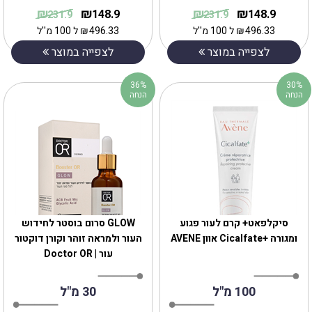
₪
₪
₪
₪
148.9
148.9
231.9
231.9
496.33
₪
ל 100 מ''ל
496.33
₪
ל 100 מ''ל
לצפייה במוצר
לצפייה במוצר
36%
30%
הנחה
הנחה
סיקלפאט+ קרם לעור פגוע
GLOW סרום בוסטר לחידוש
ומגורה +Cicalfate אוון AVENE
העור ולמראה זוהר וקורן דוקטור
עור | Doctor OR
100 מ"ל
30 מ"ל