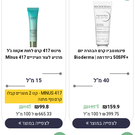
פיגמנטביו קרם הבהרה יום
מינוס 417 קרם לחות אקווה ג'ל
+50SPF ביודרמה | Bioderma
מרגיע לעור העיניים MInus 417
40 מ"ל
15 מ"ל
MINUS 417 - קנו 2 מוצרים קבלו
קרם גוף מתנה
₪
₪
₪
₪
99.8
159.9
140
199.9
399.75
₪
ל 100 מ''ל
665.33
₪
ל 100 מ''ל
לצפייה במוצר
לצפייה במוצר