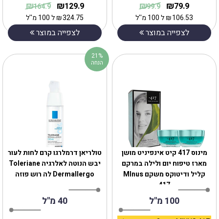
₪
₪
₪
₪
129.9
79.9
164.9
99.9
106.53
₪
ל 100 מ''ל
324.75
₪
ל 100 מ''ל
לצפייה במוצר
לצפייה במוצר
21%
הנחה
מינוס 417 קיט אינפיניט מושן
טולריאן דרמלרגו קרם לחות לעור
מארז טיפוח יום ולילה במרקם
יבש הנוטה לאלרגיה Toleriane
קליל ודיטוקס משקם MInus
Dermallergo לה רוש פוזה
417
100 מ"ל
40 מ"ל