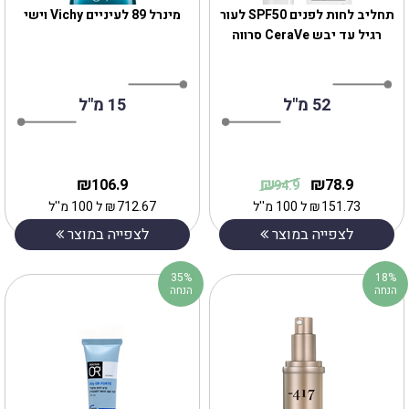
תחליב לחות לפנים SPF50 לעור
מינרל 89 לעיניים Vichy וישי
רגיל עד יבש CeraVe סרווה
52 מ"ל
15 מ"ל
₪
₪
₪
106.9
78.9
94.9
151.73
₪
ל 100 מ''ל
712.67
₪
ל 100 מ''ל
לצפייה במוצר
לצפייה במוצר
35%
18%
הנחה
הנחה