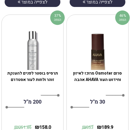
לצפייה במוצר
לצפייה במוצר
37%
46%
הנחה
הנחה
‎סרוםOsmoter ‎ מרוכז לאיזון
תרסיס בוסטר לפנים להענקת
וחידוש העור AHAVA אהבה
זוהר ולחות לעור אסטדרם
30 מ"ל
200 מ"ל
₪
₪
₪
₪
158.0
189.9
251.86
353