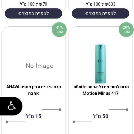
633
₪
ל 100 מ''ל
79
₪
ל 100 מ''ל
לצפייה במוצר
לצפייה במוצר
41%
20%
הנחה
הנחה
סרום לחות מינרל אקווה Infinite
קרם עיניים עדין מטפח AHAVA
Motion Minus 417
אהבה
50 מ"ל
15 מ"ל