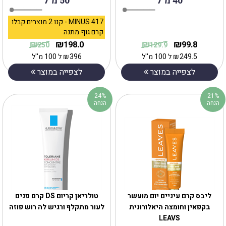
40 מ"ל
50 מ"ל
MINUS 417 - קנו 2 מוצרים קבלו
קרם גוף מתנה
₪
₪
₪
₪
198.0
99.8
250
129.9
249.5
₪
ל 100 מ''ל
396
₪
ל 100 מ''ל
לצפייה במוצר
לצפייה במוצר
24%
21%
הנחה
הנחה
‎ליבס קרם עיניים יום מועשר
טולריאן קריום DS קרם פנים
בקפאין וחומצה היאלורונית
לעור מתקלף ורגיש לה רוש פוזה
LEAVS