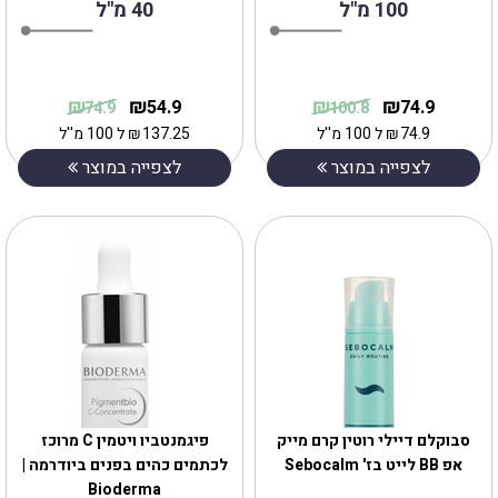
100 מ"ל
40 מ"ל
₪
₪
₪
₪
54.9
74.9
74.9
100.8
74.9
₪
ל 100 מ''ל
137.25
₪
ל 100 מ''ל
לצפייה במוצר
לצפייה במוצר
סבוקלם דיילי רוטין קרם מייק
‎פיגמנטביו‎ ‎ויטמין C מרוכז
אפ BB לייט בז' Sebocalm
לכתמים כהים בפנים ביודרמה |
Bioderma