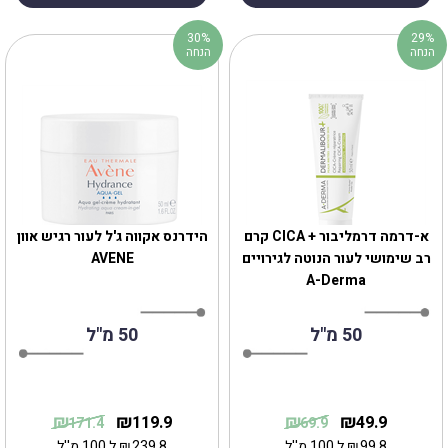
30%
29%
הנחה
הנחה
א-דרמה דרמליבור + CICA קרם
הידרנס אקווה ג'ל לעור רגיש אוון
רב שימושי לעור הנוטה לגירויים
AVENE
A-Derma
50 מ"ל
50 מ"ל
₪
₪
₪
₪
119.9
49.9
171.4
69.9
99.8
₪
ל 100 מ''ל
239.8
₪
ל 100 מ''ל