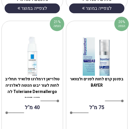
לצפייה במוצר
לצפייה במוצר
21%
20%
הנחה
הנחה
בפנטן קרם לחות לפנים ולצוואר
טולריאן דרמלרגו פלואיד תחליב
BAYER
לחות לעור יבש הנוטה לאלרגיה
Toleriane Dermallergo לה
רוש פוזה
75 מ"ל
40 מ"ל