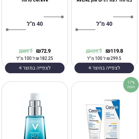
במיוחד לעור רגיש אוון AVENE
CeraVe סרווה
40 מ"ל
40 מ"ל
₪
₪
₪
₪
72.9
119.8
89.9
159.9
299.5
₪
ל 100 מ''ל
182.25
₪
ל 100 מ''ל
לצפייה במוצר
לצפייה במוצר
17%
הנחה