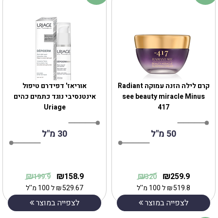
קרם לילה הזנה עמוקה Radiant
אוריאז' דפידרם טיפול
see beauty miracle Minus
אינטנסיבי נוגד כתמים כהים
Uriage
417
50 מ"ל
30 מ"ל
₪
₪
₪
₪
158.9
259.9
199.9
320
519.8
₪
ל 100 מ''ל
529.67
₪
ל 100 מ''ל
לצפייה במוצר
לצפייה במוצר