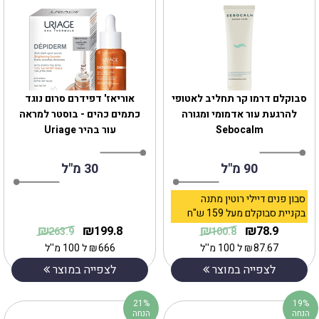
סבוקלם דרמו קר תחליב לאטופי
אוריאז' דפידרם סרום נוגד
להרגעת עור אדמומי ומגורה
כתמים כהים - בוסטר למראה
Sebocalm
עור בהיר Uriage
90 מ"ל
30 מ"ל
סבון פנים דיילי רוטין מתנה
בקניית סבוקלם מעל 159 ש"ח
₪
₪
₪
₪
199.8
78.9
263.9
100.8
87.67
₪
ל 100 מ''ל
666
₪
ל 100 מ''ל
לצפייה במוצר
לצפייה במוצר
21%
19%
הנחה
הנחה