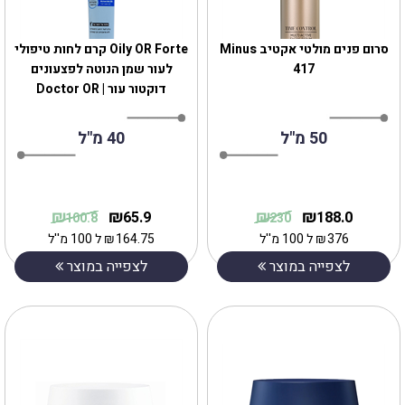
סרום פנים מולטי אקטיב Minus
Oily OR Forte קרם לחות טיפולי
417
לעור שמן הנוטה לפצעונים
דוקטור עור | Doctor OR
50 מ"ל
40 מ"ל
₪
₪
₪
₪
65.9
188.0
100.8
230
376
₪
ל 100 מ''ל
164.75
₪
ל 100 מ''ל
לצפייה במוצר
לצפייה במוצר