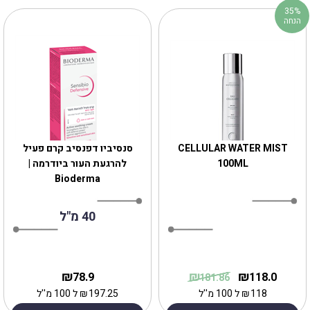
35%
הנחה
‎CELLULAR‎ ‎WATER‎ ‎MIST‎
סנסיביו דפנסיב קרם פעיל
‎100‎ML
להרגעת העור ביודרמה |
Bioderma
40 מ"ל
₪
₪
₪
78.9
118.0
181.86
118
₪
ל 100 מ''ל
197.25
₪
ל 100 מ''ל