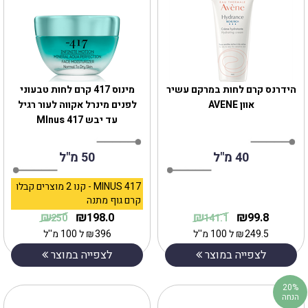
הידרנס קרם לחות במרקם עשיר
מינוס 417 קרם לחות טבעוני
אוון AVENE
לפנים מינרל אקווה לעור רגיל
עד יבש MInus 417
40 מ"ל
50 מ"ל
MINUS 417 - קנו 2 מוצרים קבלו
קרם גוף מתנה
₪
₪
₪
₪
198.0
99.8
250
141.1
249.5
₪
ל 100 מ''ל
396
₪
ל 100 מ''ל
לצפייה במוצר
לצפייה במוצר
20%
הנחה