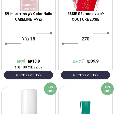
לק ג'ל קוטור ESSIE GEL
Color Nails לק עמיד נטורל 59
COUTURE ESSIE
קרליין CARELINE
270
15 מ"ל
₪
₪
₪
₪
13.9
39.9
30
50.3
92.67
₪
ל 100 מ''ל
לצפייה במוצר
לצפייה במוצר
24%
48%
הנחה
הנחה