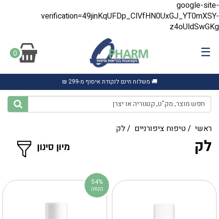
google-site-
verification=49jinKqUFDp_ClVfHN0UxGJ_YT0mXSY-
z4oUldSwGKg
☰
0
🚚 משלוח חינם לנקודת איסוף מ-299 ₪
ראשי
/
טיפוח ציפורניים
/
לק
לק
54%
הנחה