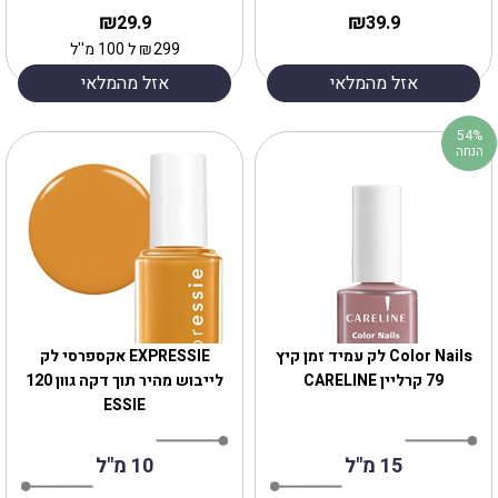
₪
₪
29.9
39.9
299
₪
ל 100 מ''ל
אזל מהמלאי
אזל מהמלאי
54%
הנחה
Color Nails לק עמיד זמן קיץ
EXPRESSIE אקספרסי לק
79 קרליין CARELINE
לייבוש מהיר תוך דקה גוון 120
ESSIE
15 מ"ל
10 מ"ל