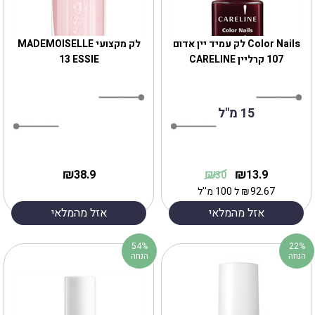
Color Nails לק עמיד יין אדום
לק מקצועי MADEMOISELLE
107 קרליין CARELINE
13 ESSIE
15 מ"ל
₪
₪
₪
38.9
13.9
30
92.67
₪
ל 100 מ''ל
אזל מהמלאי
אזל מהמלאי
54%
22%
הנחה
הנחה