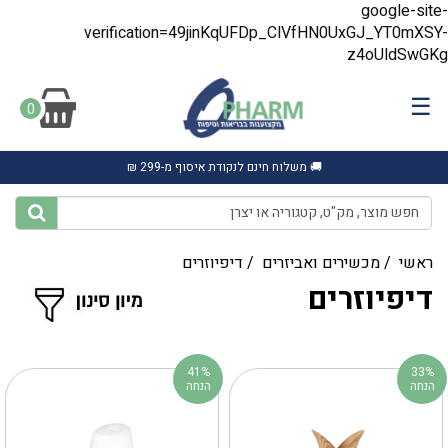
google-site-
verification=49jinKqUFDp_ClVfHN0UxGJ_YT0mXSY-
z4oUldSwGKg
☰
0
🚚 משלוח חינם לנקודת איסוף מ-299 ₪
ראשי
/
מכשירים ואביזרים
/
דיפיוזרים
דיפיוזרים
41%
33%
הנחה
הנחה