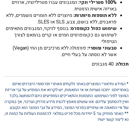
100% סטרילי ונקי:
המגבונים עברו סטריליזציה, ארוזים
באריזה אישית הרמטית
ללא תוספות מיותרות:
מיוצרים ללא חומרים משמרים, ללא
פראבנים, ללא בושם, צבע, SLS או SLES.
שימוש כפול כקומפרס:
בנוסף לניקוי, המגבונים מתאימים
לשימוש גם כקומפרסים חמים או קרים בהתאם לצורך
הטיפולי.
טבעוני ומוסרי:
פורמולה ללא מרכיבים מן החי (Vegan)
אשר לא נוסתה על בעלי חיים.
תכולה
: 40 מגבונים
* המידע ותיאורי המוצרים באתר נלקחים מאתרי ופרסומי היצרנים ואינם
באחריותנו. יתכנו טעויות או אי התאמות, יש לקרוא את המופיע על גבי אריזת
המוצר לפני השימוש. התמונות והתאריכים המופיעים הינם להמחשה בלבד
ואין להסתמך עליהם. אנו עושים מאמץ להציג מידע מדויק ועדכני, אך במקרה
של אי-התאמה או שינויים בפרטי המוצר, המידע על גבי המוצר הוא הקובע.
** האתר מחזיק עד 5 יחידות מכל פריט במלאי. להזמנות העולות על כמות זו,
נא ליצור קשר ישיר