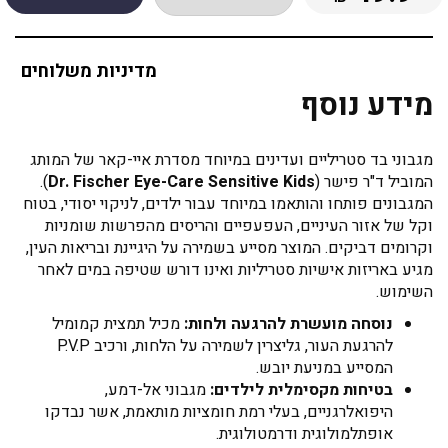
מדיניות משלוחים
מידע נוסף
מגבוני בד סטריליים ועדינים במיוחד מסדרת איי-קאר של המותג
המוביל ד"ר פישר (
Dr. Fischer Eye-Care Sensitive Kids
).
המגבונים פותחו והותאמו במיוחד עבור ילדים, לניקוי יסודי, בטוח
וקל של אזור העיניים, העפעפיים והריסים מהפרשות שומניות
וקרומים דביקים. המוצר מסייע בשמירה על היגיינת ובריאות העין,
מגיע באריזות אישיות סטריליות ואינו דורש שטיפה במים לאחר
השימוש.
נוסחה מועשרת להרגעה ולחות:
מכיל תמצית קמומיל
להרגעת העור, גליצרין לשמירה על הלחות, ורכיב P.V.P
המסייע במניעת יובש.
בטיחות מקסימלית לילדים:
מגבוני אל-דמע,
היפואלרגניים, בעלי רמת חומציות מותאמת, אשר נבדקו
אופתלמולוגית ודרמטולוגית.