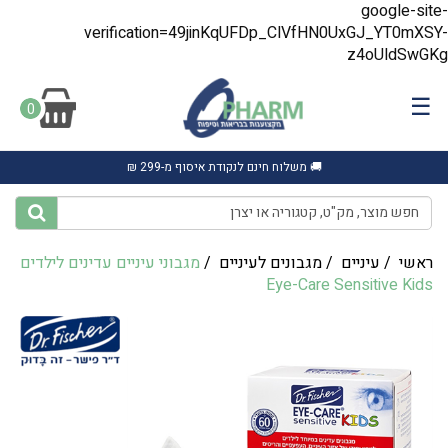
google-site-
verification=49jinKqUFDp_ClVfHN0UxGJ_YT0mXSY-
z4oUldSwGKg
☰
0
🚚 משלוח חינם לנקודת איסוף מ-299 ₪
ראשי
/
עיניים
/
מגבונים לעיניים
/
מגבוני עיניים עדינים לילדים
Eye-Care Sensitive Kids