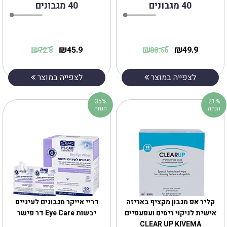
40 מגבונים
40 מגבונים
₪
₪
₪
₪
45.9
49.9
72.8
88.66
לצפייה במוצר
לצפייה במוצר
35%
21%
הנחה
הנחה
קליר אפ מגבון מקציף באריזה
‎דריי‎ ‎אייקר‎ ‎מגבונים לעיניים
אישית לניקוי ריסים ועפעפיים
יבשות Eye Care דר פישר
CLEAR UP KIVEMA