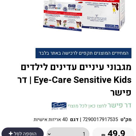
המחירים המוצגים תקפים לרכישה באתר בלבד
מגבוני עיניים עדינים לילדים
Eye-Care Sensitive Kids | דר
פישר
דר פישר
לחצו כאן לכל מוצרי
מק"ט
7290017917535
|
דגם
40 אריזות אישיות
49.9
הוספה לסל
₪