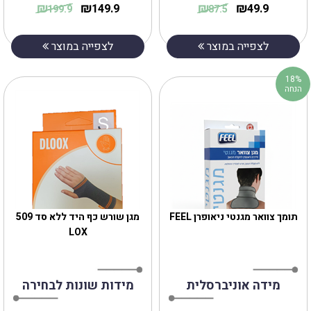
₪
₪
₪
₪
149.9
49.9
199.9
87.5
לצפייה במוצר
לצפייה במוצר
18%
הנחה
תומך צוואר מגנטי ניאופרן FEEL
מגן שורש כף היד ללא סד 509
LOX
מידה אוניברסלית
מידות שונות לבחירה