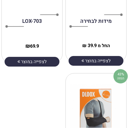
מידות לבחירה
‎LOX‎-‎703
החל מ 39.9 ₪
₪
69.9
לצפייה במוצר
לצפייה במוצר
43%
הנחה