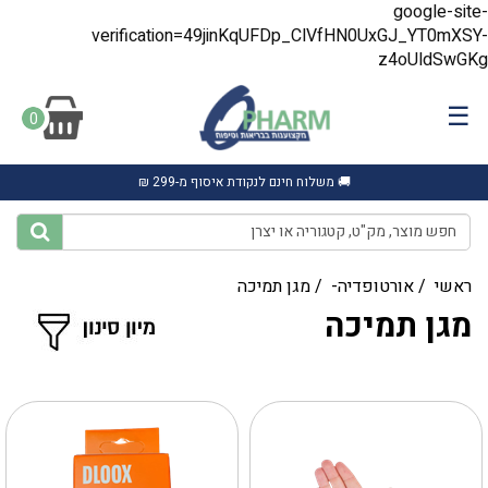
google-site-
verification=49jinKqUFDp_ClVfHN0UxGJ_YT0mXSY-
z4oUldSwGKg
☰
0
🚚 משלוח חינם לנקודת איסוף מ-299 ₪
ראשי
/
אורטופדיה-
/
מגן תמיכה
מגן תמיכה