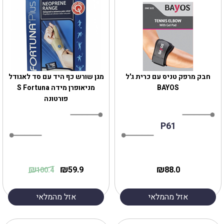
‎חבק מרפק טניס עם כרית ג'ל
מגן שורש כף היד עם סד לאגודל
BAYOS
מניאופרן מידה S Fortuna
פורטונה
P61
₪
₪
₪
59.9
88.0
100.4
אזל מהמלאי
אזל מהמלאי