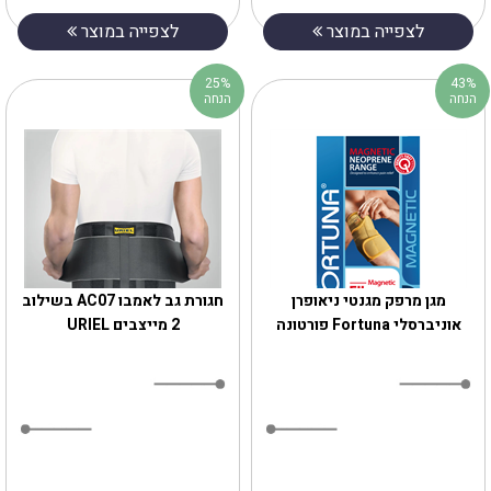
לצפייה במוצר
לצפייה במוצר
25%
43%
הנחה
הנחה
מגן מרפק מגנטי ניאופרן
חגורת גב לאמבו AC07 בשילוב
אוניברסלי Fortuna פורטונה
2 מייצבים URIEL