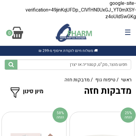
google-site-
verification=49jinKqUFDp_ClVfHN0UxGJ_YT0mXSY-
z4oUldSwGKg
☰
0
🚚 משלוח חינם לנקודת איסוף מ-299 ₪
ראשי
/
טיפוח גוף
/
מדבקות חזה
מדבקות חזה
58%
25%
הנחה
הנחה