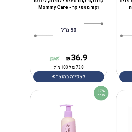
לפנים
‎קרם קור קרם טיפולי לתינוק ליובש
ה
וקור מאמי קר - Mommy Care
50 מ"ל
36.9
₪
₪
49
73.8
₪
ל 100 מ''ל
לצפייה במוצר
17%
הנחה