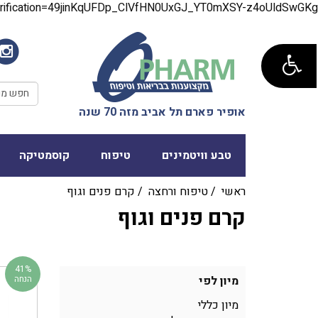
verification=49jinKqUFDp_ClVfHN0UxGJ_YT0mXSY-z4oUldSwGKg
אופיר פארם תל אביב מזה 70 שנה
טבע וויטמינים
טיפוח
קוסמטיקה
ראשי
/
טיפוח ורחצה
/
קרם פנים וגוף
קרם פנים וגוף
41%
מיון לפי
הנחה
מיון כללי