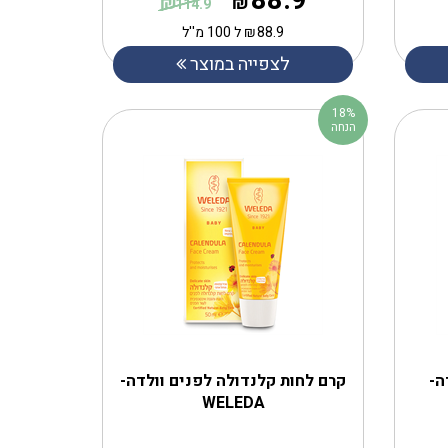
88.9
₪
₪
114.9
88.9
₪
ל 100 מ''ל
לצפייה במוצר
18%
הנחה
ה-
קרם לחות קלנדולה לפנים וולדה-
WELEDA