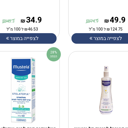
34.9
49.9
₪
₪
₪
₪
45.3
74.9
124.75
₪
ל 100 מ''ל
46.53
₪
ל 100 מ''ל
לצפייה במוצר
לצפייה במוצר
28%
הנחה