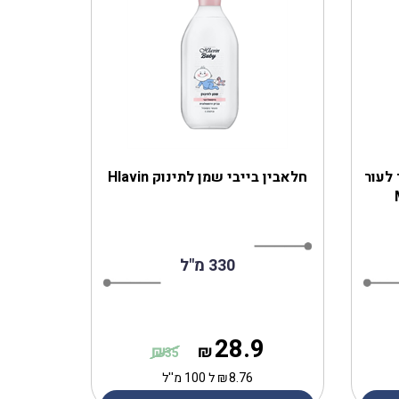
לעור
חלאבין בייבי שמן לתינוק Hlavin
330 מ"ל
28.9
₪
₪
35
8.76
₪
ל 100 מ''ל