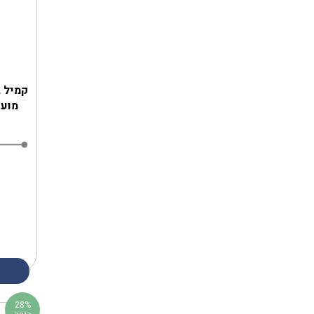
‎קמיל 
מועש
28%