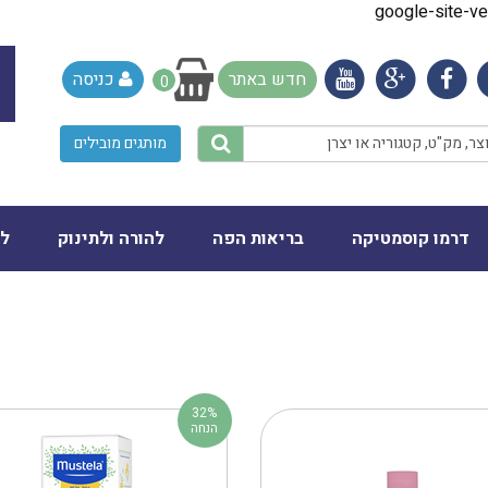
google-site-
חדש באתר
כניסה
0
מותגים מובילים
דרמו קוסמטיקה
בריאות הפה
להורה ולתינוק
לב
32%
הנחה