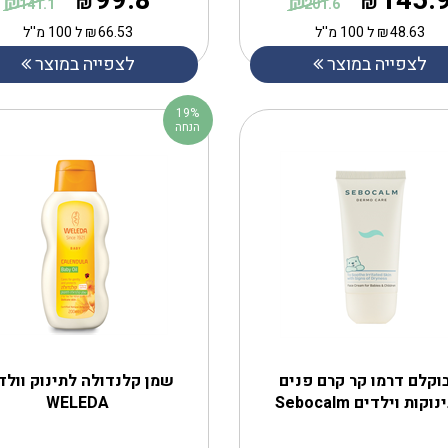
99.8
145.
₪
₪
₪
₪
141.1
201.6
48.63
₪
ל 100 מ''ל
66.53
₪
ל 100 מ''ל
לצפייה במוצר
לצפייה במוצר
19%
הנחה
וקלם דרמו קר קרם פנים
שמן קלנדולה לתינוק וולד
וקות וילדים Sebocalm
WELEDA