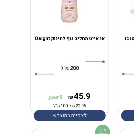
ו גו
200 מ"ל
45.9
₪
₪
55.4
22.95
₪
ל 100 מ''ל
לצפייה במוצר
23%