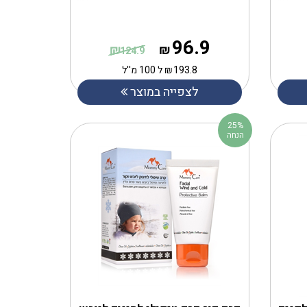
96.9
₪
₪
124.9
193.8
₪
ל 100 מ''ל
לצפייה במוצר
25%
הנחה