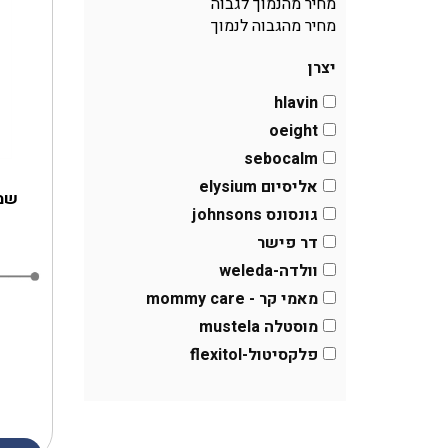
מחיר מהנמוך לגבוה
מחיר מהגבוה לנמוך
יצרן
hlavin
oeight
sebocalm
אליסיום elysium
שמן
גונסונס johnsons
דר פישר
וולדה-weleda
מאמי קר - mommy care
מוסטלה mustela
פלקסיטול-flexitol