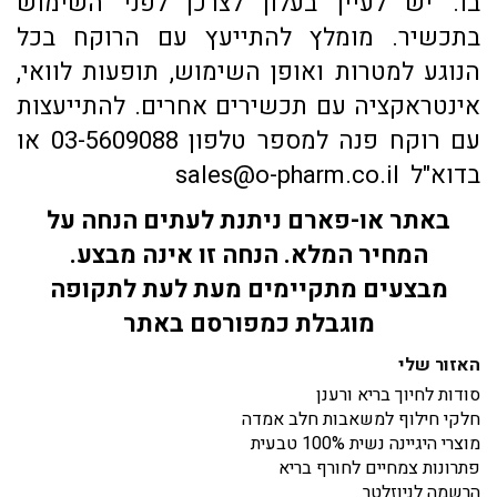
בו. יש לעיין בעלון לצרכן לפני השימוש
בתכשיר. מומלץ להתייעץ עם הרוקח בכל
הנוגע למטרות ואופן השימוש, תופעות לוואי,
אינטראקציה עם תכשירים אחרים. להתייעצות
עם רוקח פנה למספר טלפון 03-5609088 או
בדוא"ל sales@o-pharm.co.il
באתר או-פארם ניתנת לעתים הנחה על
המחיר המלא. הנחה זו אינה מבצע.
מבצעים מתקיימים מעת לעת לתקופה
מוגבלת כמפורסם באתר
האזור שלי
סודות לחיוך בריא ורענן
חלקי חילוף למשאבות חלב אמדה
מוצרי היגיינה נשית 100% טבעית
פתרונות צמחיים לחורף בריא
הרשמה לניוזלטר