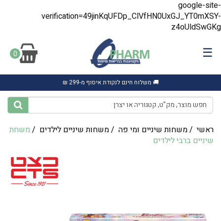
google-site-
verification=49jinKqUFDp_ClVfHN0UxGJ_YT0mXSY-
z4oUldSwGKg
☰
0
🚚 משלוח חינם לנקודת איסוף מ-299 ₪
ראשי
/
משחות שיניים ומי פה
/
משחות שיניים לילדים
/
משחת
שיניים ברבי לילדים