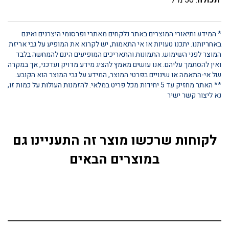
* המידע ותיאורי המוצרים באתר נלקחים מאתרי ופרסומי היצרנים ואינם
באחריותנו. יתכנו טעויות או אי התאמות, יש לקרוא את המופיע על גבי אריזת
המוצר לפני השימוש. התמונות והתאריכים המופיעים הינם להמחשה בלבד
ואין להסתמך עליהם. אנו עושים מאמץ להציג מידע מדויק ועדכני, אך במקרה
של אי-התאמה או שינויים בפרטי המוצר, המידע על גבי המוצר הוא הקובע.
** האתר מחזיק עד 5 יחידות מכל פריט במלאי. להזמנות העולות על כמות זו,
נא ליצור קשר ישיר
לקוחות שרכשו מוצר זה התעניינו גם
במוצרים הבאים