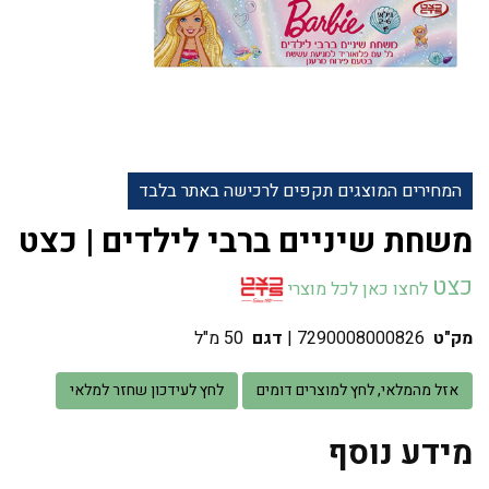
המחירים המוצגים תקפים לרכישה באתר בלבד
משחת שיניים ברבי לילדים | כצט
כצט
לחצו כאן לכל מוצרי
מק"ט
7290008000826
|
דגם
50 מ"ל
אזל מהמלאי, לחץ למוצרים דומים
לחץ לעידכון שחזר למלאי
מידע נוסף