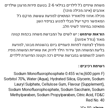
משחת שיניים ג'ל לילדים בגילאי 2-6. בטעם פירות מרענן שילדים
אוהבים (אינה מכילה סוכר).
מכילה אחוז פלואוריד המתאים למניעת עששת. מרקם ג'ל
המאפשר ניקוי יעיל מבלי לפגוע בציפוי השן.
מתאימה במיוחד לשיני חלב.
הוראות שימוש :
יש לשים על המברשת משחה בכמות קטנה
מאוד (גודל אפונה).
מומלץ לצחצח לפחות פעמיים ביום בהשגחת מבוגר, למניעת
בליעת המשחה תוך עידוד הילד לירוק את שאריות המשחה מפיו.
חשוב להשתמש במברשת שיניים רכה וקטנה המיועדת לילדים.
רשימת רכיבים :
Sodium Monofluorophosphate 0.455 w/w,(600 ppm F)
Sorbitol 70%, Water (Aqua), Hydrated Silica, Glycerin, Sodium
Lauryl Sulphate, Cellulose Gum, Flavour (Supplement),
Sodium Monofluorophosphate, Sodium Saccharin, Sodium
Methylparaben, Sodium Propylparaben, Citric Acid, FD&C
Red No. 40
תכולה
: 50 מ"ל