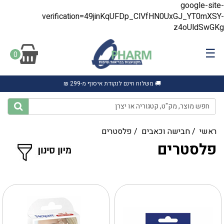
google-site-
verification=49jinKqUFDp_ClVfHN0UxGJ_YT0mXSY-
z4oUldSwGKg
☰
0
🚚 משלוח חינם לנקודת איסוף מ-299 ₪
ראשי
/
חבישה וכאבים
/
פלסטרים
פלסטרים