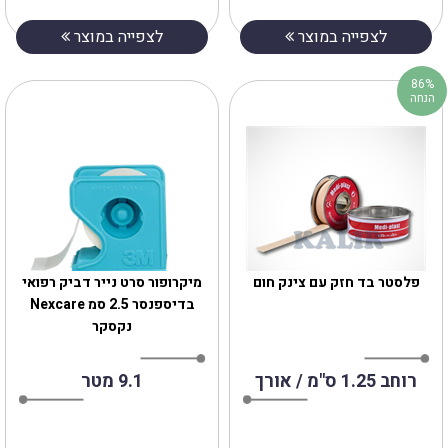
לצפייה במוצר
לצפייה במוצר
86%
הנחה
פלסטר בד חזק עם צינק חום
מיקרופור סרט נייר דביק רפואי
בדיספנסר 2.5 סמ Nexcare
נקסקר
רוחב 1.25 ס"מ / אורך
9.1 מטר