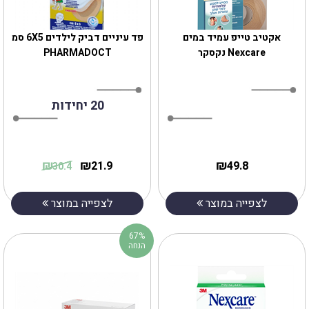
אקטיב טייפ עמיד במים
פד עיניים דביק לילדים 6X5 סמ
Nexcare נקסקר
PHARMADOCT
20 יחידות
₪
₪
₪
21.9
49.8
30.4
לצפייה במוצר
לצפייה במוצר
67%
הנחה