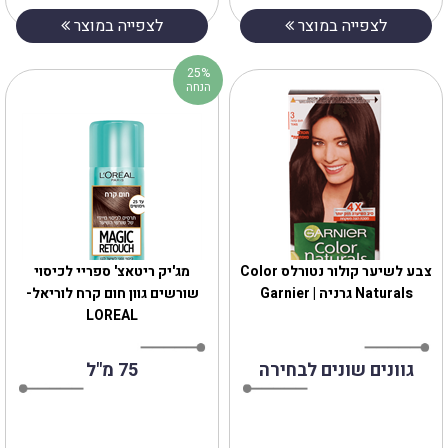
לצפייה במוצר
לצפייה במוצר
25%
הנחה
צבע לשיער קולור נטורלס ‎Color
‎מג'יק ריטאצ' ספריי לכיסוי
Naturals גרניה | Garnier
שורשים גוון חום קרח לוריאל-
LOREAL
גוונים שונים לבחירה
75 מ"ל