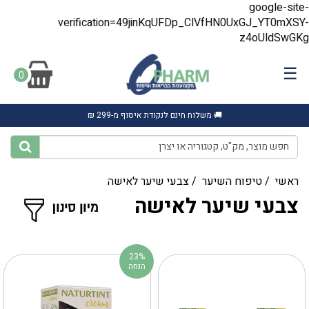
google-site-
verification=49jinKqUFDp_ClVfHN0UxGJ_YT0mXSY-
z4oUldSwGKg
☰
0
🚚 משלוח חינם לנקודת איסוף מ-299 ₪
ראשי
/
טיפוח השיער
/
צבעי שיער לאישה
צבעי שיער לאישה
23%
הנחה