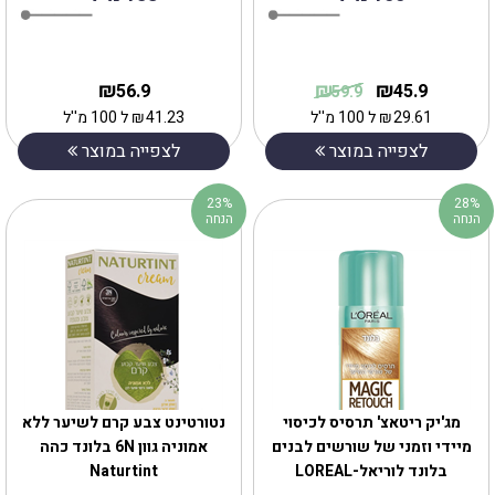
₪
₪
₪
56.9
45.9
59.9
29.61
₪
ל 100 מ''ל
41.23
₪
ל 100 מ''ל
לצפייה במוצר
לצפייה במוצר
23%
28%
הנחה
הנחה
מג'יק ריטאצ' תרסיס לכיסוי
נטורטינט צבע קרם לשיער ללא
מיידי וזמני של שורשים לבנים
אמוניה גוון 6N בלונד כהה
בלונד לוריאל-LOREAL
Naturtint