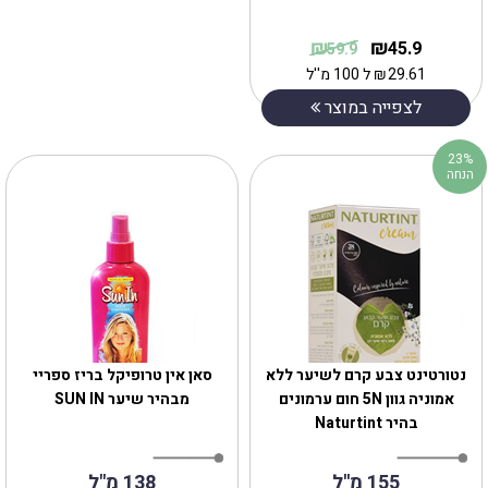
₪
₪
45.9
59.9
29.61
₪
ל 100 מ''ל
לצפייה במוצר
23%
הנחה
נטורטינט צבע קרם לשיער ללא
סאן אין טרופיקל בריז ספריי
אמוניה גוון 5N חום ערמונים
מבהיר שיער SUN IN
בהיר Naturtint
155 מ''ל
138 מ"ל