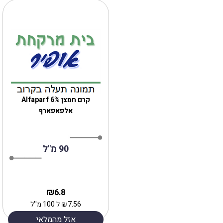
קרם חמצן 6% Alfaparf
אלפאפארף
90 מ"ל
₪
6.8
7.56
₪
ל 100 מ''ל
אזל מהמלאי