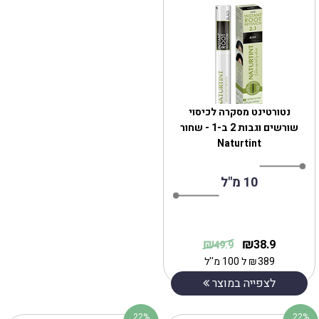
נטורטינט מסקרה לכיסוי
שורשים וגבות 2 ב-1 - שחור
Naturtint
10 מ"ל
₪
₪
38.9
49.9
389
₪
ל 100 מ''ל
לצפייה במוצר
22%
22%