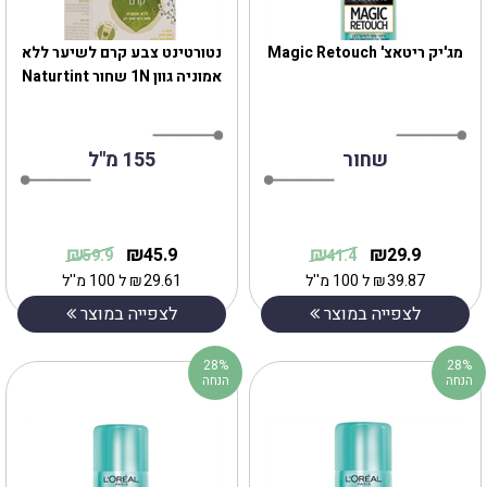
מג'יק ריטאצ' Magic Retouch
נטורטינט צבע קרם לשיער ללא
אמוניה גוון 1N שחור Naturtint
שחור
155 מ''ל
₪
₪
₪
₪
45.9
29.9
59.9
41.4
39.87
₪
ל 100 מ''ל
29.61
₪
ל 100 מ''ל
לצפייה במוצר
לצפייה במוצר
28%
28%
הנחה
הנחה