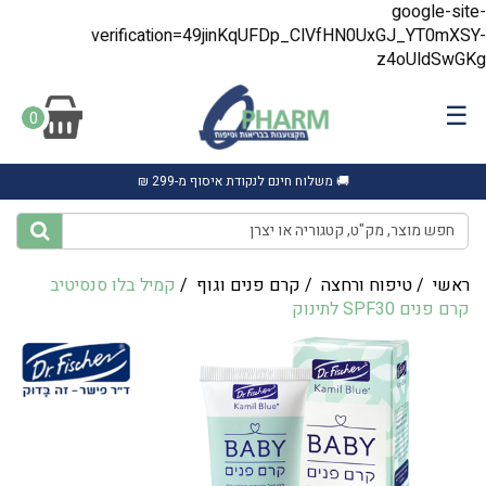
google-site-
verification=49jinKqUFDp_ClVfHN0UxGJ_YT0mXSY-
z4oUldSwGKg
☰
0
🚚 משלוח חינם לנקודת איסוף מ-299 ₪
ראשי
/
טיפוח ורחצה
/
קרם פנים וגוף
/
קמיל בלו סנסיטיב
קרם פנים SPF30 לתינוק