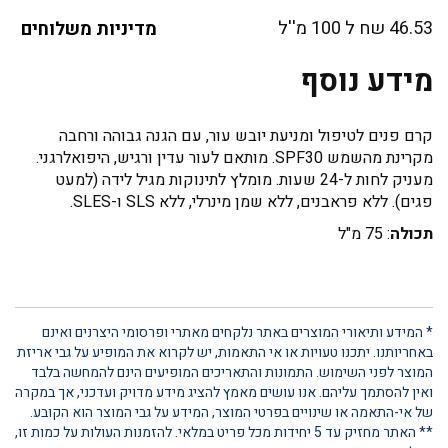
46.53 שח ל 100 מ''ל
מדיניות משלוחים
מידע נוסף
קרם פנים לטיפול ומניעת יובש עור, עם הגנה גבוהה ורחבה
מקרינת מהשמש SPF30. מותאם לעור עדין ורגיש, היפואלרגני.
מעניק לחות ל-24 שעות. מומלץ לתינוקות מגיל לידה (למעט
פגים). ללא פראבנים, ללא שמן מינרלי, ללא SLS ו-SLES.
תכולה
: 75 מ"ל
* המידע ותיאורי המוצרים באתר נלקחים מאתרי ופרסומי היצרנים ואינם
באחריותנו. יתכנו טעויות או אי התאמות, יש לקרוא את המופיע על גבי אריזת
המוצר לפני השימוש. התמונות והתאריכים המופיעים הינם להמחשה בלבד
ואין להסתמך עליהם. אנו עושים מאמץ להציג מידע מדויק ועדכני, אך במקרה
של אי-התאמה או שינויים בפרטי המוצר, המידע על גבי המוצר הוא הקובע.
** האתר מחזיק עד 5 יחידות מכל פריט במלאי. להזמנות העולות על כמות זו,