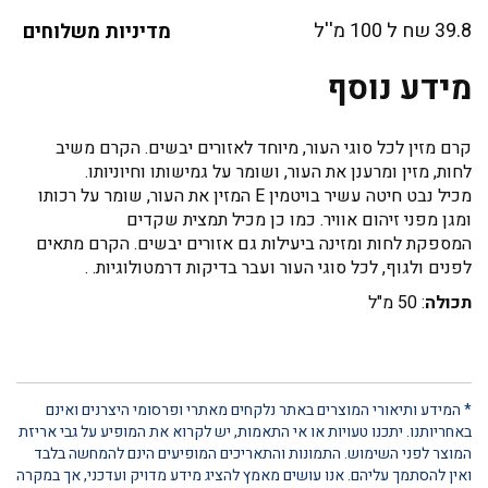
39.8 שח ל 100 מ''ל
מדיניות משלוחים
מידע נוסף
קרם מזין לכל סוגי העור, מיוחד לאזורים יבשים. הקרם משיב
לחות, מזין ומרענן את העור, ושומר על גמישותו וחיוניותו.
מכיל נבט חיטה עשיר בויטמין E המזין את העור, שומר על רכותו
ומגן מפני זיהום אוויר. כמו כן מכיל תמצית שקדים
המספקת לחות ומזינה ביעילות גם אזורים יבשים. הקרם מתאים
לפנים ולגוף, לכל סוגי העור ועבר בדיקות דרמטולוגיות. .
תכולה
: 50 מ"ל
* המידע ותיאורי המוצרים באתר נלקחים מאתרי ופרסומי היצרנים ואינם
באחריותנו. יתכנו טעויות או אי התאמות, יש לקרוא את המופיע על גבי אריזת
המוצר לפני השימוש. התמונות והתאריכים המופיעים הינם להמחשה בלבד
ואין להסתמך עליהם. אנו עושים מאמץ להציג מידע מדויק ועדכני, אך במקרה