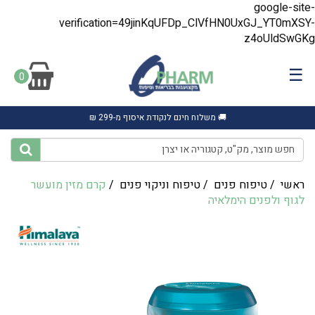
google-site-
verification=49jinKqUFDp_ClVfHN0UxGJ_YT0mXSY-
z4oUldSwGKg
☰
0
🚚 משלוח חינם לנקודת איסוף מ-299 ₪
ראשי
/
טיפוח פנים
/
טיפוח וניקוי פנים
/
קרם מזין מועשר
לגוף ולפנים ‎הימלאיה