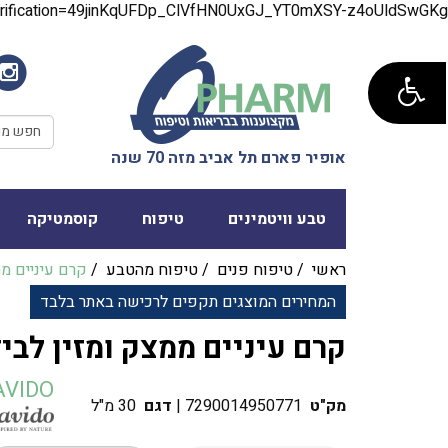
verification=49jinKqUFDp_ClVfHN0UxGJ_YT0mXSY-z4oUldSwGKg
אופיר פארם תל אביב מזה 70 שנה
טבע וויטמינים
טיפוח
קוסמטיקה
ראשי
/
טיפוח פנים
/
טיפוח מהטבע
/
קרם עיניים ממ
המחירים המוצגים תקפים לרכישה באתר בלבד
קרם עיניים ממצק ומזין לבידו | DO
AVIDO
מק"ט
7290014950771
|
דגם
30 מ"ל