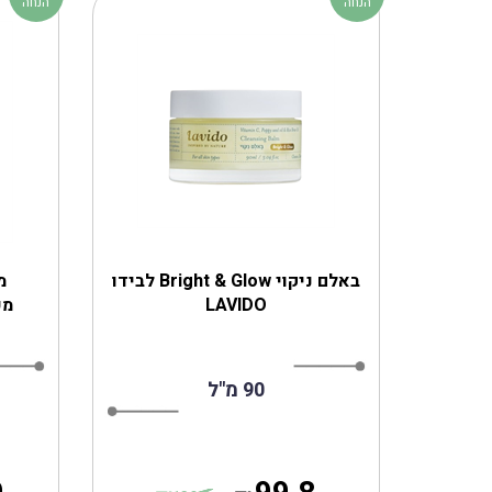
הנחה
הנחה
‎באלם ניקוי Bright & Glow לבידו
מ
LAVIDO
מעו
90 מ"ל