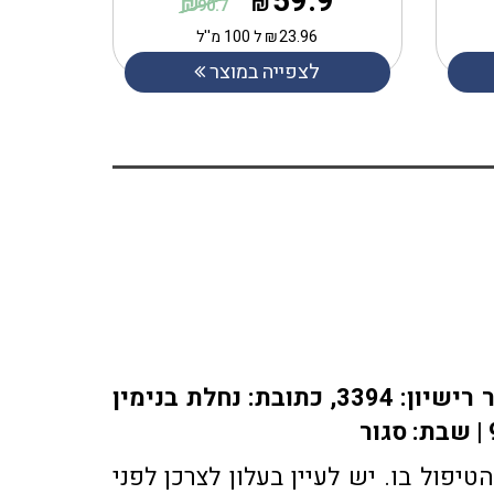
59.9
₪
₪
90.7
23.96
₪
ל 100 מ''ל
לצפייה במוצר
אתר או-פארם מופעל על ידי בית מרקחת אופיר, רוקח אחראי: אלברט מוראדי מספר רישיון: 3394, כתובת: ​נחלת בנימין
פול בו. יש לעיין בעלון לצרכן לפני