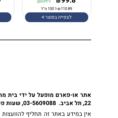
9
99.8
₪
₪
139.9
110.89
₪
ל 100 מ''ל
לצפייה במוצר
22, תל אביב. 03-5609088, שעות פעילות: ימים א-ה: 9:30-18:30 | ימי ו' 9:30-15:30 | שבת: סגור
אין במידע באתר זה תחליף להוועצות ע