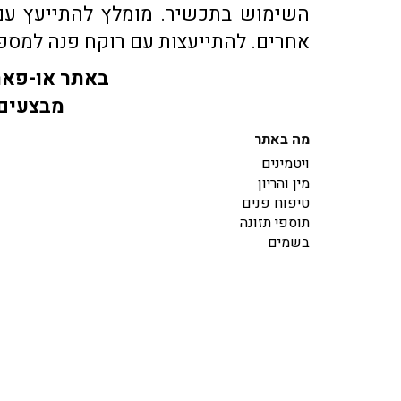
השימוש בתכשיר. מומלץ להתייעץ עם 
אחרים. להתייעצות עם רוקח פנה למספר טלפון 03-5609088 או בדוא"ל co.il
באתר או-פארם
מבצעים 
מה באתר
ויטמינים
מין והריון
טיפוח פנים
תוספי תזונה
בשמים