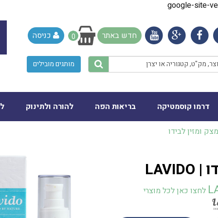
google-site-
חדש באתר
כניסה
0
מותגים מובילים
דרמו קוסמטיקה
בריאות הפה
להורה ולתינוק
לב
צק ומזין לבידו
LAVI
L
לחצו כאן לכל מוצרי