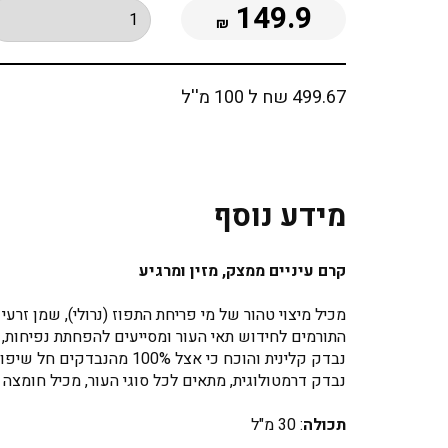
149.9
₪
499.67 שח ל 100 מ''ל
מידע נוסף
קרם עיניים ממצק, מזין ומרגיע
מכיל מיצוי טהור של מי פריחת התפוז (נרולי), שמן זרעי 
התורמים לחידוש תאי העור ומסייעים להפחתת נפיחות, 
נבדק קלינית והוכח כי אצל 100% מהנבדקים חל שיפור ניכר בלחות העור, גמישות העור ובהפחתה בעומק הקמטים סביב העיניים.
נבדק דרמטולוגית, מתאים לכל סוגי העור, מכיל חומצה ה
תכולה
: 30 מ"ל