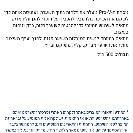
נוסחת ה-Pro-V נועלת את הלחות בתוך השערה ועוטפת אותה כדי
לשקם את השיער כולו מבלי להכביד עליו וכדי להגן עליו מנזק.
מתאים לשימוש יומיומי כדי להבטיח לשערך רכות, ברק ונוחות
בעיצוב.
מתאים במיוחד לנשים הסובלות משיער פגום, לחוץ ועייף מעיצוב.
מותיר את השיער מבריק, קליל, משוקם ובריא.
תכולה:
500 מ"ל
* המידע ותיאורי המוצרים באתר נלקחים מאתרי ופרסומי היצרנים ואינם
באחריותנו. יתכנו טעויות או אי התאמות, יש לקרוא את המופיע על גבי אריזת
המוצר לפני השימוש. התמונות והתאריכים המופיעים הינם להמחשה בלבד
ואין להסתמך עליהם. אנו עושים מאמץ להציג מידע מדויק ועדכני, אך במקרה