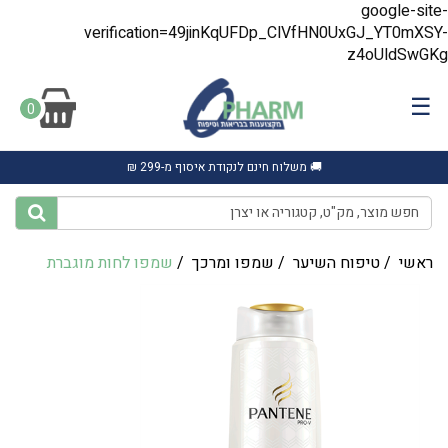
google-site-
verification=49jinKqUFDp_ClVfHN0UxGJ_YT0mXSY-
z4oUldSwGKg
☰
0
🚚 משלוח חינם לנקודת איסוף מ-299 ₪
ראשי
/
טיפוח השיער
/
שמפו ומרכך
/
שמפו לחות מוגברת