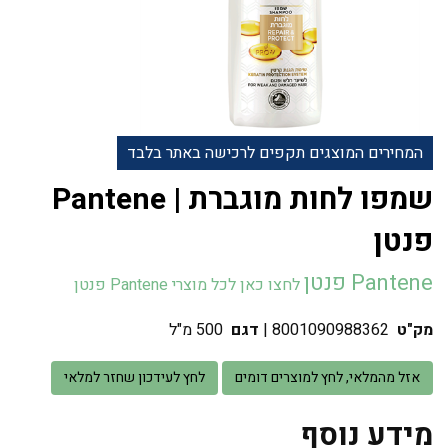
המחירים המוצגים תקפים לרכישה באתר בלבד
שמפו לחות מוגברת | Pantene
פנטן
Pantene פנטן
לחצו כאן לכל מוצרי Pantene פנטן
מק"ט
8001090988362
|
דגם
500 מ"ל
אזל מהמלאי, לחץ למוצרים דומים
לחץ לעידכון שחזר למלאי
מידע נוסף