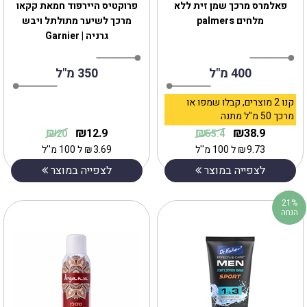
פאלמרס מרכך שמן זית ללא
‎פרוקטיס היירפוד חמאת קקאו
מלחים palmers
מרכך לשיער מתולתל ויבש
גרניה | Garnier
400 מ"ל
350 מ"ל
קנו 2 מוצרים, קבלו שמפו או
מרכך 50 מ"ל מתנה
₪
₪
₪
₪
12.9
38.9
20
55.4
9.73
₪
ל 100 מ''ל
3.69
₪
ל 100 מ''ל
לצפייה במוצר
לצפייה במוצר
21%
הנחה