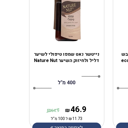
בש
נייטשר נאט שמפו טיפולי לשיער
 ecoLove
דליל ולחיזוק השיער Nature Nut
400 מ"ל
46.9
₪
₪
64.9
11.73
₪
ל 100 מ''ל
לצפייה במוצר