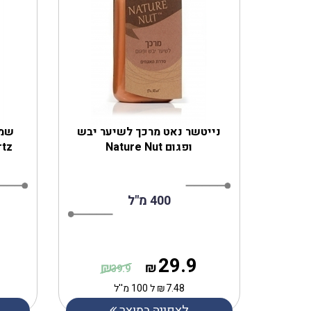
נייטשר נאט מרכך לשיער יבש
שמפ
ופגום Nature Nut
rtz
400 מ"ל
29.9
₪
₪
39.9
7.48
₪
ל 100 מ''ל
לצפייה במוצר