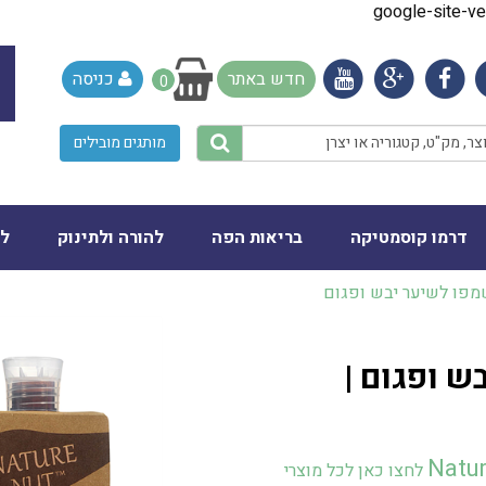
google-site-
חדש באתר
כניסה
0
מותגים מובילים
דרמו קוסמטיקה
בריאות הפה
להורה ולתינוק
לב
מפו לשיער יבש ופגום
ש ופגום |
Natur
לחצו כאן לכל מוצרי