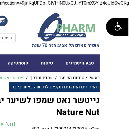
verification=49jinKqUFDp_ClVfHN0UxGJ_YT0mXSY-z4oUldSwGKg
אופיר פארם תל אביב מזה 70 שנה
טבע וויטמינים
טיפוח
קוסמטיקה
ראשי
/
טיפוח השיער
/
שמפו ומרכך
/
נייטשר נאט ש
המחירים המוצגים תקפים לרכישה באתר בלבד
נייטשר נאט שמפו לשיער יב
Nature Nut
e Nut