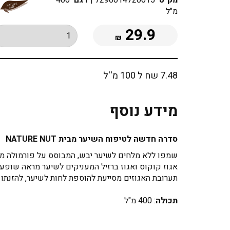
מק"ט
7290014720015
|
דגם
400
מ"ל
29.9
₪
7.48 שח ל 100 מ''ל
מידע נוסף
סדרה חדשה לטיפוח השיער מבית NATURE NUT
שמפו ללא מלחים לשיער יבש, המבוסס על פורמולה מקצוע
אגוז קוקוס ואגוז ברזיל המעניקים לשיער מראה שופע, 
תערובת האגוזים מסייעת להוספת לחות לשיער, להזנתו ול
תכולה
: 400 מ"ל