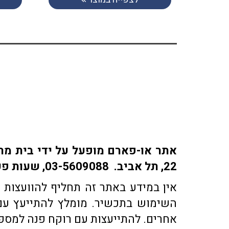
22, תל אביב. 03-5609088, שעות פעילות: ימים א-ה: 9:30-18:30 | ימי ו' 9:30-15:30 | שבת: סגור
אין במידע באתר זה תחליף להוועצות ע
השימוש בתכשיר. מומלץ להתייעץ עם 
אחרים. להתייעצות עם רוקח פנה למספר טלפון 03-5609088 או בדוא"ל co.il