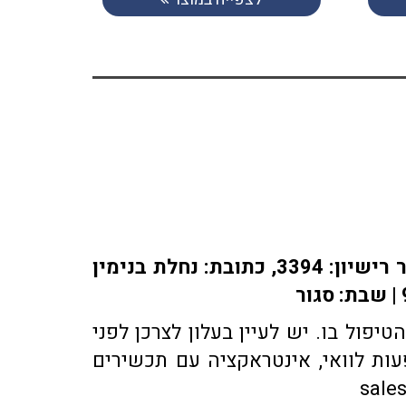
אתר או-פארם מופעל על ידי בית מרקחת אופיר, רוקח אחראי: אלברט מוראדי מספר רישיון: 3394, כתובת: ​נחלת בנימין
פול בו. יש לעיין בעלון לצרכן לפני
ות לוואי, אינטראקציה עם תכשירים