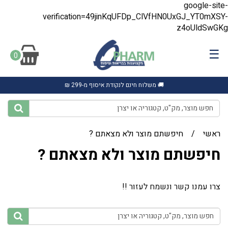
google-site-
verification=49jinKqUFDp_ClVfHN0UxGJ_YT0mXSY-
z4oUldSwGKg
☰
0
🚚 משלוח חינם לנקודת איסוף מ-299 ₪
ראשי
/
חיפשתם מוצר ולא מצאתם ?
חיפשתם מוצר ולא מצאתם ?
צרו עמנו קשר ונשמח לעזור !!