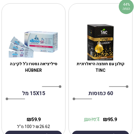
44%
הנחה
קולגן עם חומצה היאלרונית
סיליציאה גסטרו ג'ל לקיבה
HÜBNER
TINC
60 כמוסות
15X15 מל
₪
₪
₪
59.9
95.9
170.4
26.62
₪
ל 100 מ''ל