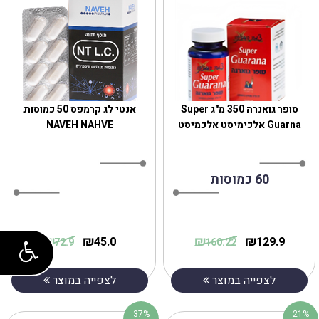
סופר גואנרה 350 מ"ג Super
אנטי לג קרמפס 50 כמוסות
Guarna אלכימיסט אלכמיסט
NAVEH NAHVE
60 כמוסות
₪
₪
₪
₪
45.0
129.9
72.9
160.22
לצפייה במוצר
לצפייה במוצר
37%
21%