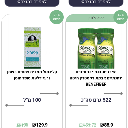
לצפייה במוצר
לצפייה במוצר
28%
42%
ללא גלוטן
הנחה
הנחה
מארז זוג בנפייבר סיבים
קלינתול תמצית צמחים בשמן
תזונתיים אבקת דקסטרין חיטה
זרעי דלעת סופר חוסן
BENEFIBER
522 גרם סה"כ
100 מ"ל
₪
₪
₪
₪
129.9
88.9
180
153.72