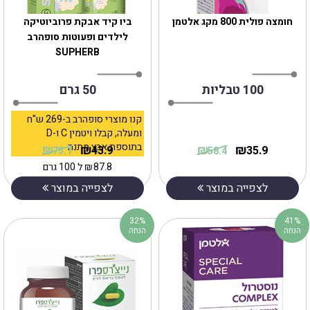
חומצה פולית 800 מקג אלטמן
ביו קיד אבקת פרוביוטיקה
לילדים ופעוטות סופהרב
SUPHERB
100 טבליות
50 גרם
קנו מוצרי סופהרב ב-269 ש"ח
ומעלה, קבלו ויטמין C ו-D
בתוספת אבץ מתנה
₪
₪
₪
₪
43.9
35.9
75.1
58.4
87.8
₪
ל 100 גרם
לצפייה במוצר
לצפייה במוצר
32%
41%
הנחה
הנחה