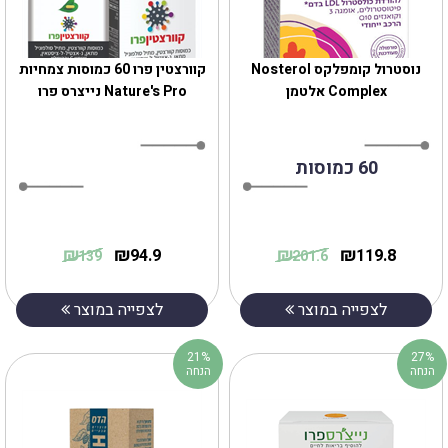
נוסטרול קומפלקס Nosterol
‎קוורצטין פרו 60 כמוסות צמחיות
Complex אלטמן
Nature's Pro נייצרס פרו
60 כמוסות
₪
₪
₪
₪
94.9
119.8
139
201.6
לצפייה במוצר
לצפייה במוצר
21%
27%
הנחה
הנחה