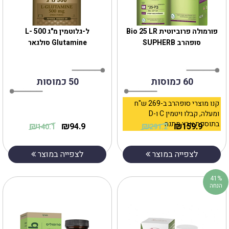
פורמולה פרוביוטית Bio 25 LR
ל-גלוטמין מ"ג 500 L-
סופהרב SUPHERB
Glutamine סולגאר
60 כמוסות
50 כמוסות
קנו מוצרי סופהרב ב-269 ש"ח
ומעלה, קבלו ויטמין C ו-D
בתוספת אבץ מתנה
₪
₪
₪
₪
94.9
159.9
140.1
291.2
לצפייה במוצר
לצפייה במוצר
41%
הנחה