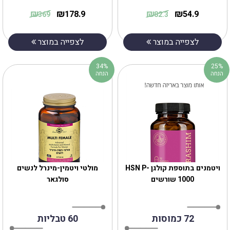
₪
₪
₪
₪
178.9
54.9
369
82.3
לצפייה במוצר
לצפייה במוצר
34%
25%
הנחה
הנחה
ויטמנים בתוספת קולגן HSN P-
מולטי ויטמין-מינרל לנשים
1000 שורשים
סולגאר
72 כמוסות
60 טבליות