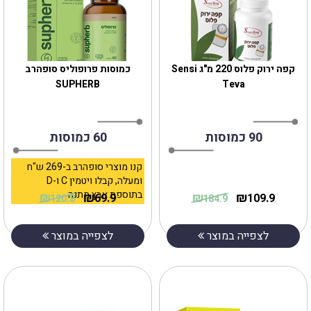
קפה ירוק פלוס 220 מ"ג Sensi
כמוסות פרופוליס סופהרב
SUPHERB
Teva
90 כמוסות
60 כמוסות
קנו מוצרי סופהרב ב-269 ש"ח
ומעלה, קבלו ויטמין C ו-D
בתוספת אבץ מתנה
₪
₪
₪
₪
69.9
109.9
120.8
184.9
לצפייה במוצר
לצפייה במוצר