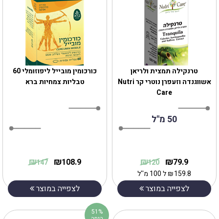
טרנקילה תמצית ולריאן
כורכומין מובייל ליפוזומלי 60
אשווגנדה וזעפרן נוטרי קר Nutri
טבליות צמחיות ברא
Care
50 מ"ל
₪
₪
₪
₪
108.9
79.9
147
120
159.8
₪
ל 100 מ''ל
לצפייה במוצר
לצפייה במוצר
51%
הנחה