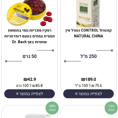
קונטרול CONTROL נטורל סין
‎רסקיו סוכריות גומי בתוספת
NATURAL CHINA
תמצית צמחים בטעם דומדמניות
שחורות באך Dr. Bach
250 מ"ל
50 גרם
₪
₪
42.9
189.0
75.6
₪
ל 100 מ''ל
85.8
₪
ל 100 גרם
לצפייה במוצר
לצפייה במוצר
38%
19%
הנחה
הנחה