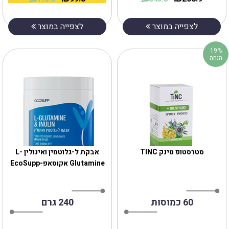
לצפייה במוצר
לצפייה במוצר
19%
הנחה
סטרסטופ טינק TINC
אבקת ל-גלוטמין ואינולין L-
Glutamine אקוסאפ-EcoSupp
60 כמוסות
240 גרם