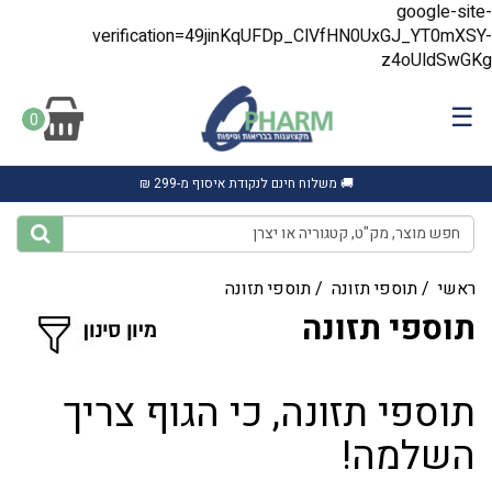
google-site-
verification=49jinKqUFDp_ClVfHN0UxGJ_YT0mXSY-
z4oUldSwGKg
☰
0
🚚 משלוח חינם לנקודת איסוף מ-299 ₪
ראשי
/
תוספי תזונה
/
תוספי תזונה
תוספי תזונה
תוספי תזונה, כי הגוף צריך
השלמה!