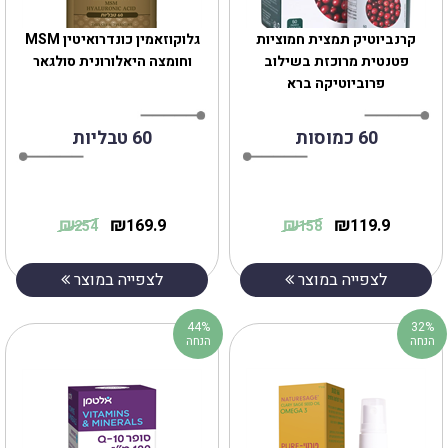
‎קרנביוטיק תמצית חמוציות
גלוקוזאמין כונדרואיטין MSM
פטנטית מרוכזת בשילוב
וחומצה היאלורונית סולגאר
פרוביוטיקה ברא
60 כמוסות
60 טבליות
₪
₪
₪
₪
169.9
119.9
254
158
לצפייה במוצר
לצפייה במוצר
44%
32%
הנחה
הנחה