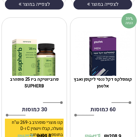
לצפייה במוצר
לצפייה במוצר
39%
הנחה
קומפלקס דקל ננסי ליקופן ואבץ
פרוביוטיקה ביו 25 סופהרב
אלטמן
SUPHERB
60 כמוסות
30 כמוסות
קנו מוצרי סופהרב ב-269 ש"ח
ומעלה, קבלו ויטמין C ו-D
בתוספת אבץ מתנה
₪
₪
₪
₪
99.8
208.9
175.8
343.8