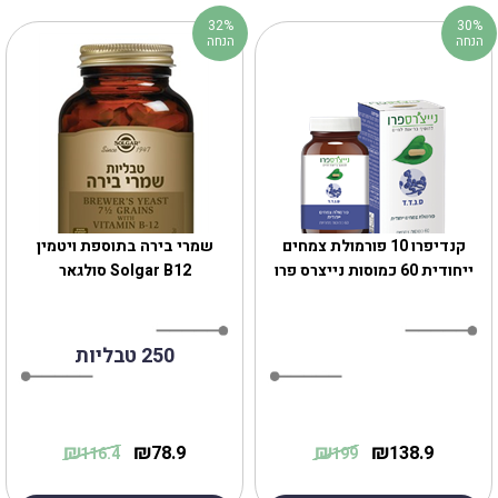
32%
30%
הנחה
הנחה
קנדיפרו 10 פורמולת צמחים
שמרי בירה בתוספת ויטמין
ייחודית 60 כמוסות נייצרס פרו
Solgar B12 סולגאר
250 טבליות
₪
₪
₪
₪
78.9
138.9
116.4
199