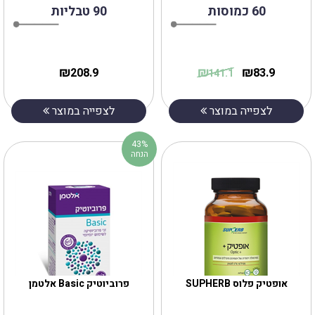
60 כמוסות
90 טבליות
₪
₪
₪
208.9
83.9
141.1
לצפייה במוצר
לצפייה במוצר
43%
הנחה
אופטיק פלוס SUPHERB
פרוביוטיק Basic אלטמן