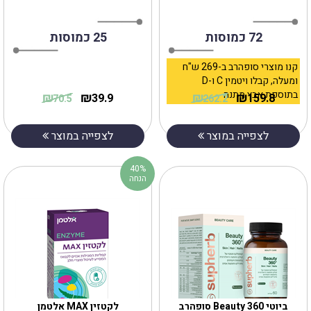
72 כמוסות
25 כמוסות
קנו מוצרי סופהרב ב-269 ש"ח
ומעלה, קבלו ויטמין C ו-D
בתוספת אבץ מתנה
₪
₪
₪
₪
39.9
159.8
70.5
262.2
לצפייה במוצר
לצפייה במוצר
40%
הנחה
ביוטי Beauty 360 סופהרב
לקטזין MAX אלטמן