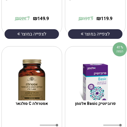
₪
₪
₪
₪
149.9
119.9
226.7
159.9
לצפייה במוצר
לצפייה במוצר
41%
הנחה
פרוביוטיק Basic אלטמן
אסטרולה C סולגאר