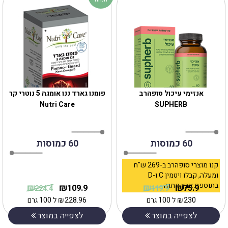
אנזימי עיכול סופהרב
פומנו גארד ננו אומגה 5 נוטרי קר
Nutri Care
SUPHERB
60 כמוסות
60 כמוסות
קנו מוצרי סופהרב ב-269 ש"ח
ומעלה, קבלו ויטמין C ו-D
בתוספת אבץ מתנה
₪
₪
₪
₪
109.9
75.9
224.4
119.9
230
₪
ל 100 גרם
228.96
₪
ל 100 גרם
לצפייה במוצר
לצפייה במוצר