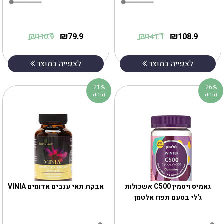
₪
₪
₪
₪
79.9
108.9
110.9
141.1
לצפייה במוצר
לצפייה במוצר
21%
26%
הנחה
הנחה
גאמיס ויטמין C500 אשכולות
אבקת תאי ענבים אדומים VINIA
ג'לי בטעם תפוז אלטמן