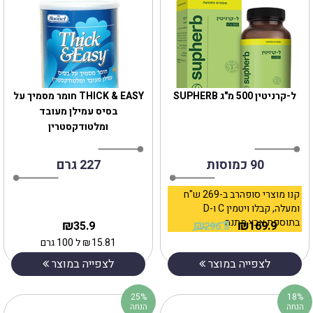
ל-קרניטין 500 מ"ג SUPHERB
THICK & EASY חומר מסמיך על
בסיס עמילן מעובד
ומלטודקסטרין
90 כמוסות
227 גרם
קנו מוצרי סופהרב ב-269 ש"ח
ומעלה, קבלו ויטמין C ו-D
בתוספת אבץ מתנה
₪
₪
₪
35.9
169.9
296.8
15.81
₪
ל 100 גרם
לצפייה במוצר
לצפייה במוצר
25%
18%
הנחה
הנחה