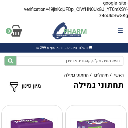
google-site-
verification=49jinKqUFDp_ClVfHN0UxGJ_YT0mXSY-
z4oUldSwGKg
☰
0
🚚 משלוח חינם לנקודת איסוף מ-299 ₪
ראשי
/
חיתולים
/
תחתוני גמילה
תחתוני גמילה