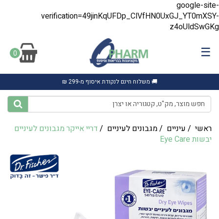
google-site-
verification=49jinKqUFDp_ClVfHN0UxGJ_YT0mXSY-
z4oUldSwGKg
☰
0
🚚 משלוח חינם לנקודת איסוף מ-299 ₪
ראשי
/
עיניים
/
מגבונים לעיניים
/
‎דריי‎ ‎אייקר‎ ‎מגבונים לעיניים
יבשות Eye Care