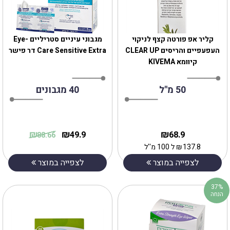
‎‎קליר‏ ‏אפ ‏פורטה ‏קצף לניקוי
מגבוני עיניים סטריליים Eye-
העפעפיים והריסים CLEAR UP
Care Sensitive Extra דר פישר
קיוומא KIVEMA
50 מ"ל
40 מגבונים
₪
₪
₪
49.9
68.9
88.66
137.8
₪
ל 100 מ''ל
לצפייה במוצר
לצפייה במוצר
37%
הנחה