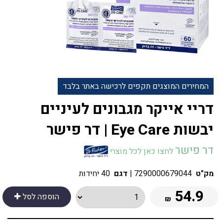
המחירים המוצגים תקפים לרכישה באתר בלבד
‎דריי‎ ‎אייקר‎ ‎מגבונים לעיניים
יבשות Eye Care | דר פישר
דר פישר
לחצו כאן לכל מוצרי
מק"ט
7290000679044
|
דגם
40 יחידות
54.9
הוספה לסל
₪