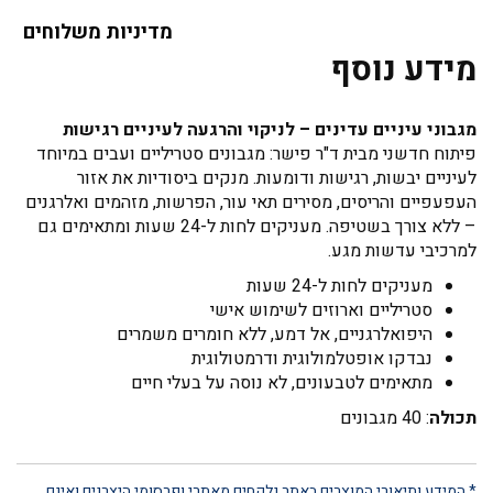
מדיניות משלוחים
מידע נוסף
מגבוני עיניים עדינים – לניקוי והרגעה לעיניים רגישות
פיתוח חדשני מבית ד"ר פישר: מגבונים סטריליים ועבים במיוחד
לעיניים יבשות, רגישות ודומעות. מנקים ביסודיות את אזור
העפעפיים והריסים, מסירים תאי עור, הפרשות, מזהמים ואלרגנים
– ללא צורך בשטיפה. מעניקים לחות ל-24 שעות ומתאימים גם
למרכיבי עדשות מגע.
מעניקים לחות ל-24 שעות
סטריליים וארוזים לשימוש אישי
היפואלרגניים, אל דמע, ללא חומרים משמרים
נבדקו אופטלמולוגית ודרמטולוגית
מתאימים לטבעונים, לא נוסה על בעלי חיים
תכולה
: 40 מגבונים
* המידע ותיאורי המוצרים באתר נלקחים מאתרי ופרסומי היצרנים ואינם