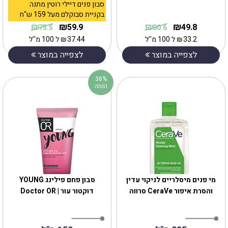
סבון פנים דיילי רוטין מתנה
בקניית סבוקלם מעל 159 ש"ח
₪
₪
₪
₪
59.9
49.8
75.5
80.6
33.2
₪
ל 100 מ''ל
37.44
₪
ל 100 מ''ל
לצפייה במוצר
לצפייה במוצר
36%
הנחה
מי פנים מיסלריים לניקוי עדין
סבון פחם פילינג YOUNG
והסרת איפור CeraVe סרווה
דוקטור עור | Doctor OR