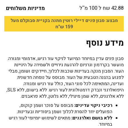
42.88 שח ל 100 מ''ל
מדיניות משלוחים
מבצע: סבון פנים דיילי רוטין מתנה בקניית סבוקלם מעל
159 ש"ח
מידע נוסף
סבון פנים עדין במיוחד המיועד לניקוי עור רגיש, אדמומי ומגורה.
מועשר בקרדמון וגרניום להרגעת גירויים ולשמירה על היגיינת
העור. הסבון מנקה בעדינות שכבות לכלוך, חיידקים ושומן, מבלי
לפגוע בהגנה הטבעית של העור. מבוסס על נוסחה חדשנית
ועדינה, המתאימה לכל סוגי העור, כולל עור רגיש ומגורה.
היפואלרגני ונבדק דרמטולוגית לעור רגיש. ללא בישום, ללא SLS,
ללא אלרגנים, ללא שמן מינרלי, ללא גלוטן, ללא פראבנים.
רכיבי ניקוי עדינים:
מבוסס על סוכר ושמן קוקוס,
הפועלים יחד להסרת לכלוך ושמן ביסודיות ובעדינות.
ללא בושם ואלרגנים:
מתאים לשימוש יומיומי לעור רגיש
במיוחד.