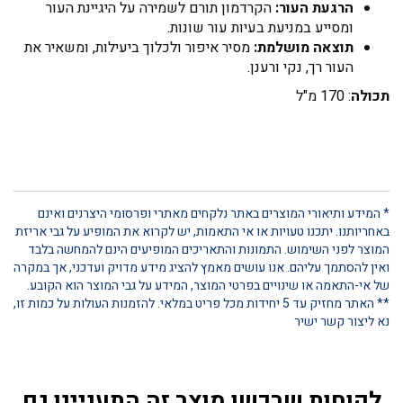
הרגעת העור:
הקרדמון תורם לשמירה על היגיינת העור
ומסייע במניעת בעיות עור שונות.
תוצאה מושלמת:
מסיר איפור ולכלוך ביעילות, ומשאיר את
העור רך, נקי ורענן.
תכולה
: 170 מ"ל
* המידע ותיאורי המוצרים באתר נלקחים מאתרי ופרסומי היצרנים ואינם
באחריותנו. יתכנו טעויות או אי התאמות, יש לקרוא את המופיע על גבי אריזת
המוצר לפני השימוש. התמונות והתאריכים המופיעים הינם להמחשה בלבד
ואין להסתמך עליהם. אנו עושים מאמץ להציג מידע מדויק ועדכני, אך במקרה
של אי-התאמה או שינויים בפרטי המוצר, המידע על גבי המוצר הוא הקובע.
** האתר מחזיק עד 5 יחידות מכל פריט במלאי. להזמנות העולות על כמות זו,
נא ליצור קשר ישיר
לקוחות שרכשו מוצר זה התעניינו גם