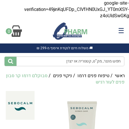
google-site-
verification=49jinKqUFDp_ClVfHN0UxGJ_YT0mXSY-
z4oUldSwGKg
☰
0
🚚 משלוח חינם לנקודת איסוף מ-299 ₪
ראשי
/
טיפוח פנים דרמו
/
ניקוי פנים
/
‎סבוקלם דרמו קר סבון
פנים לעור רגיש