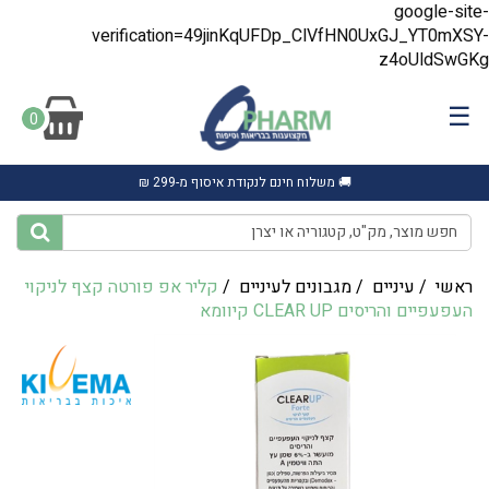
google-site-
verification=49jinKqUFDp_ClVfHN0UxGJ_YT0mXSY-
z4oUldSwGKg
☰
0
🚚 משלוח חינם לנקודת איסוף מ-299 ₪
ראשי
/
עיניים
/
מגבונים לעיניים
/
‎‎קליר‏ ‏אפ ‏פורטה ‏קצף לניקוי
העפעפיים והריסים CLEAR UP קיוומא