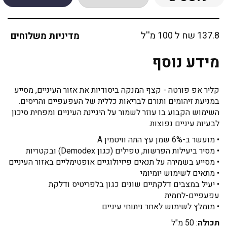
137.8 שח ל 100 מ''ל
מדיניות משלוחים
מידע נוסף
קליר אפ פורטה - קצף המנקה ביסודיות את אזור העיניים, מסייע
במניעת זיהומים ותורם לבריאות כללית של העפעפיים והריסים.
השימוש הקבוע בו עוזר לשמור על היגיינת העיניים ומפחית סיכון
לבעיות עיניים נפוצות.
• מועשר ב-6% שמן עץ התה וויטמין A
• מסיר ביעילות הפרשות, טפילים (כגון Demodex) ובקטריות
• מסייע בשמירה על תנאים פיזיולוגיים אופטימליים באזור העיניים
• מתאים לשימוש יומיומי
• יעיל במצבים דלקתיים שונים כגון בלפריטיס ודלקת
עפעפיים-לחמית
• מומלץ לשימוש לאחר ניתוחי עיניים
תכולה
: 50 מ"ל