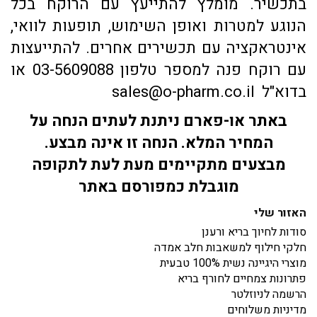
בתכשיר. מומלץ להתייעץ עם הרוקח בכל
הנוגע למטרות ואופן השימוש, תופעות לוואי,
אינטראקציה עם תכשירים אחרים. להתייעצות
עם רוקח פנה למספר טלפון 03-5609088 או
בדוא"ל sales@o-pharm.co.il
באתר או-פארם ניתנת לעתים הנחה על
המחיר המלא. הנחה זו אינה מבצע.
מבצעים מתקיימים מעת לעת לתקופה
מוגבלת כמפורסם באתר
האזור שלי
סודות לחיוך בריא ורענן
חלקי חילוף למשאבות חלב אמדה
מוצרי היגיינה נשית 100% טבעית
פתרונות צמחיים לחורף בריא
הרשמה לניוזלטר
מדיניות משלוחים