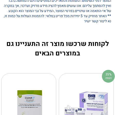
המוצר לפני השימוש. התמונות והתאריכים המופיעים הינם להמחשה בלבד
ואין להסתמך עליהם. אנו עושים מאמץ להציג מידע מדויק ועדכני, אך במקרה
של אי-התאמה או שינויים בפרטי המוצר, המידע על גבי המוצר הוא הקובע.
** האתר מחזיק עד 5 יחידות מכל פריט במלאי. להזמנות העולות על כמות זו,
נא ליצור קשר ישיר
לקוחות שרכשו מוצר זה התעניינו גם
במוצרים הבאים
35%
הנחה