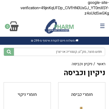
google-site-
verification=49jinKqUFDp_ClVfHN0UxGJ_YT0mXSY-
z4oUldSwGKg
☰
0
🚚 משלוח חינם לנקודת איסוף מ-299 ₪
ראשי
/
ניקיון וכביסה
ניקיון וכביסה
חומרי כביסה
חומרי ניקוי