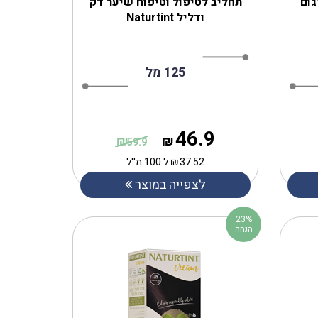
גום
תחליב לטיפול וטיפוח שיער דק
ודליל Naturtint
125 מל
46.9
₪
₪
59.9
37.52
₪
ל 100 מ''ל
לצפייה במוצר
23%
הנחה