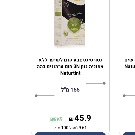
רשים
נטורטינט צבע קרם לשיער ללא
אמוניה גוון 3N חום ערמונים כהה
Naturtint
155 מ''ל
45.9
₪
₪
59.9
29.61
₪
ל 100 מ''ל