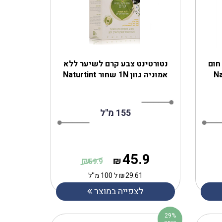
טורטינט צבע לשיער 5WB חום
נטורטינט צבע קרם לשיער ללא
אמוניה גוון 1N שחור Naturtint
155 מ''ל
45.9
₪
₪
59.9
29.61
₪
ל 100 מ''ל
לצפייה במוצר
29%