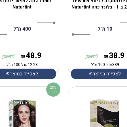
ינט מסקרה לכיסוי שורשים
שמפו הזנה לשיער יבש ופ
Naturtint
10 מ"ל
400 מ"ל
48.9
38.9
₪
₪
₪
₪
59.9
49.9
389
₪
ל 100 מ''ל
12.23
₪
ל 100 מ''ל
לצפייה במוצר
לצפייה במוצר
23%
הנחה