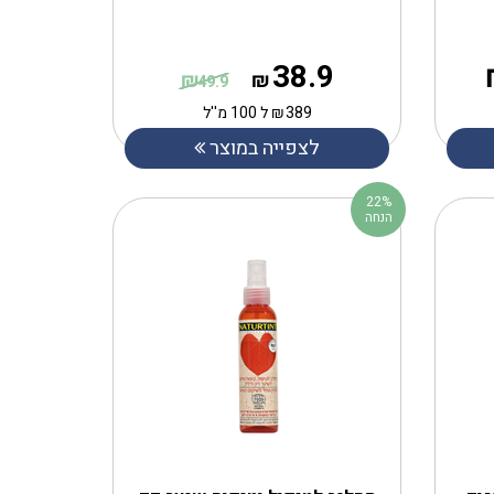
38.9
₪
₪
49.9
389
₪
ל 100 מ''ל
לצפייה במוצר
22%
הנחה