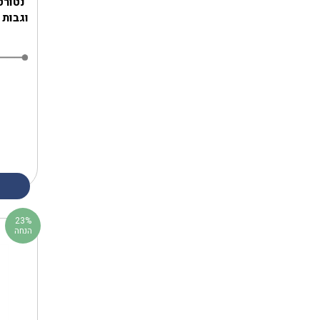
נטורט
וגבות 2 ב-1 - בלונד כהה Naturtint
23%
הנחה