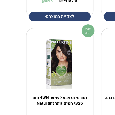
49.9
₪
₪
69.9
לצפייה במוצר
23%
הנחה
ע לשיער 4W חום כהה
נטורטינט צבע לשיער 4WN חום
טבעי חמים זוהר Naturtint