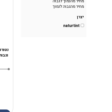
מחיר מהנמוך לגבוה
מחיר מהגבוה לנמוך
יצרן
naturtint
נטורט
וגבות 2 ב-1 - חום כהה int