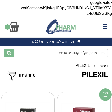
google-site-
verification=49jinKqUFDp_ClVfHN0UxGJ_YT0mXSY-
z4oUldSwGKg
☰
0
🚚 משלוח חינם לנקודת איסוף מ-299 ₪
ראשי
/
PILEXIL‎
PILEXIL‎
40%
הנחה