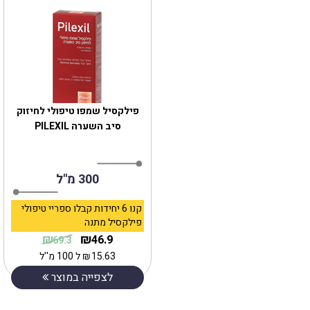
פילקסיל שמפו טיפולי לחיזוק
סיב השערה PILEXIL‎
300 מ"ל
קנו 6 יחידות קבלו ספריי טיפולי
פילקסיל מתנה
₪
₪
46.9
69.3
15.63
₪
ל 100 מ''ל
לצפייה במוצר