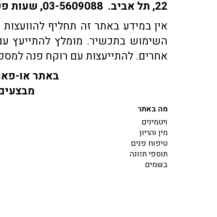
22, תל אביב. 03-5609088, שעות פעילות: ימים א-ה: 9:30-18:30 | ימי ו' 9:30-15:30 | שבת: סגור
אין במידע באתר זה תחליף להוועצות ע
השימוש בתכשיר. מומלץ להתייעץ עם 
אחרים. להתייעצות עם רוקח פנה למספר טלפון 03-5609088 או בדוא"ל co.il
באתר או-פארם
מבצעים 
מה באתר
ויטמינים
מין והריון
טיפוח פנים
תוספי תזונה
בשמים