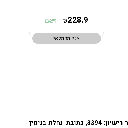
228.9
₪
₪
279
אזל מהמלאי
אתר או-פארם מופעל על ידי בית מרקחת אופיר, רוקח אחראי: אלברט מוראדי מספר רישיון: 3394, כתובת: ​נחלת בנימין