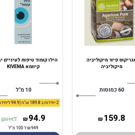
אגריקוס פיור ‎מיקוליביה
הילו קומוד טיפות לעיניים י
מיקוליביה
קיוומא KIVEMA
60 כמוסות
10 מ"ל
2 יחידות ב 189.8 ש"ח (94.9 ליחידה)
94.9
159.8
₪
₪
₪
114.3
949
₪
ל 100 מ''ל