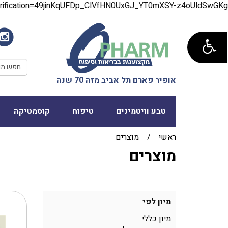
verification=49jinKqUFDp_ClVfHN0UxGJ_YT0mXSY-z4oUldSwGKg
אופיר פארם תל אביב מזה 70 שנה
טבע וויטמינים
טיפוח
קוסמטיקה
ראשי
/
מוצרים
מוצרים
מיון לפי
מיון כללי