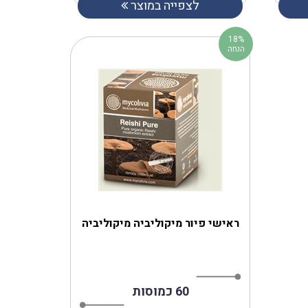
לצפייה במוצר
18%
הנחה
ראישי פיור ‎מיקוליביה מיקוליביה
60 כמוסות