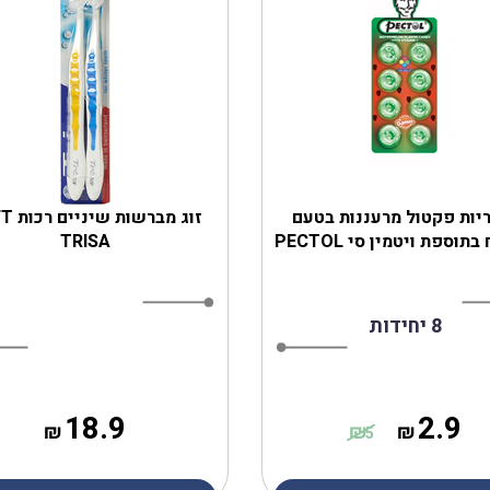
יות פקטול מרעננות בטעם
זוג מברש
תוספת ויטמין סי PECTOL
‎TRISA‎
8 יחידות
18.9
2.9
₪
₪
₪
5