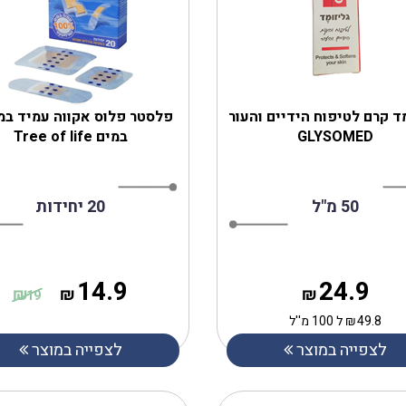
ד קרם לטיפוח הידיים והעור
פלסטר פלוס אקווה עמיד במ
GLYSOMED
במים Tree of life
50 מ"ל
20 יחידות
14.9
24.9
₪
₪
₪
19
49.8
₪
ל 100 מ''ל
לצפייה במוצר
לצפייה במוצר