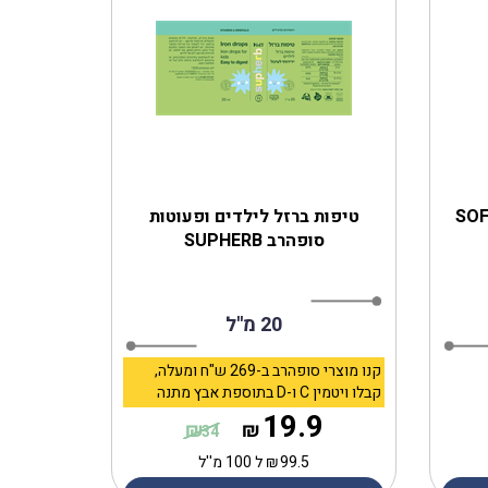
ות שיניים רכות SOFT
טיפות ברזל לילדים ופעוטות
סופהרב SUPHERB
20 מ''ל
קנו מוצרי סופהרב ב-269 ש"ח ומעלה,
קבלו ויטמין C ו-D בתוספת אבץ מתנה
19.9
₪
₪
34
99.5
₪
ל 100 מ''ל