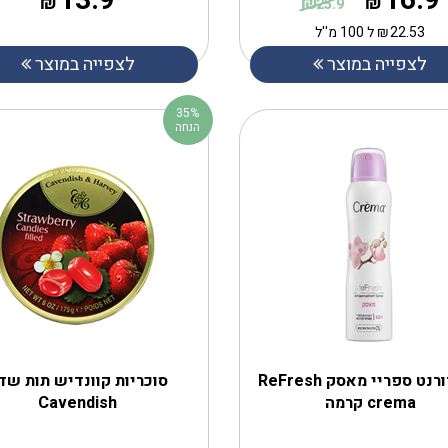
13.9
16.9
₪
₪
₪
25.9
22.53
₪
ל 100 מ''ל
לצפייה במוצר
לצפייה במוצר
35%
הנחה
דאודורנט ספריי מאסק ReFresh
סוכריות קוונדיש תות שד
crema קרמה
Cavendish