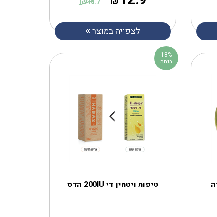
12.9
₪
₪
16.7
לצפייה במוצר
18%
הנחה
ה
טיפות ויטמין די 200IU הדס