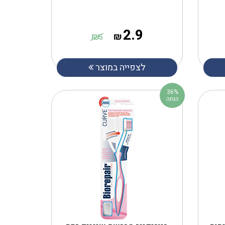
2.9
₪
₪
5
לצפייה במוצר
36%
הנחה