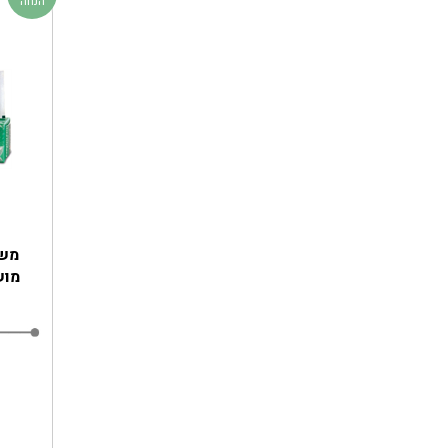
הנחה
משח
מושל