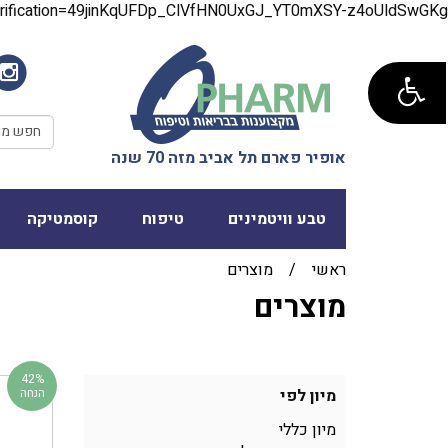
verification=49jinKqUFDp_ClVfHN0UxGJ_YT0mXSY-z4oUldSwGKg
אופיר פארם תל אביב מזה 70 שנה
טבע וויטמינים
טיפוח
קוסמטיקה
ראשי
/
מוצרים
מוצרים
42%
מיון לפי
הנחה
מיון כללי