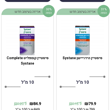
30%
31%
אריזה בעיצוב חדש
אריזה בעיצוב חדש
הנחה
הנחה
סיסטיין הידריישן Systane
‎סיסטיין קומפליט Complete
Systane
10 מ"ל
10 מ"ל
₪
₪
₪
₪
84.9
79.9
120.9
115.9
799
₪
ל 100 מ''ל
849
₪
ל 100 מ''ל