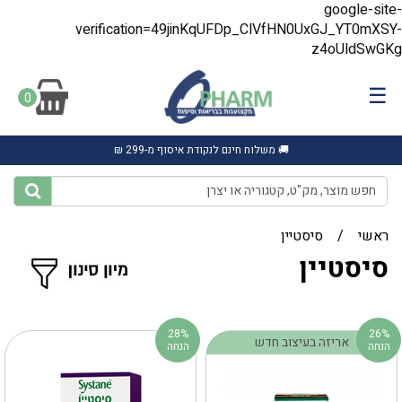
google-site-
verification=49jinKqUFDp_ClVfHN0UxGJ_YT0mXSY-
z4oUldSwGKg
☰
0
🚚 משלוח חינם לנקודת איסוף מ-299 ₪
ראשי
/
סיסטיין
סיסטיין
28%
26%
אריזה בעיצוב חדש
הנחה
הנחה